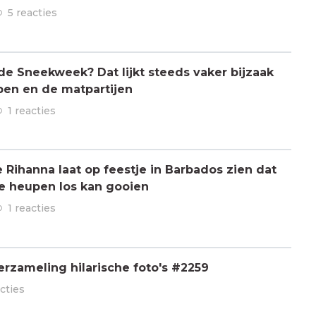
5 reacties
 de Sneekweek? Dat lijkt steeds vaker bijzaak
pen en de matpartijen
1 reacties
ihanna laat op feestje in Barbados zien dat
de heupen los kan gooien
1 reacties
rzameling hilarische foto's #2259
cties