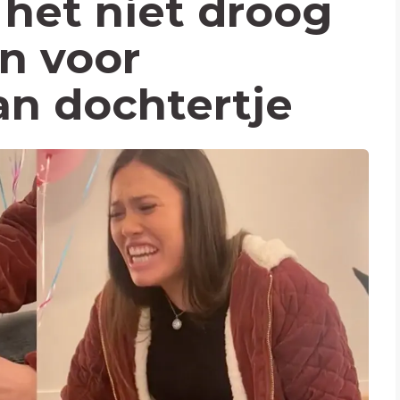
het niet droog
en voor
an dochtertje