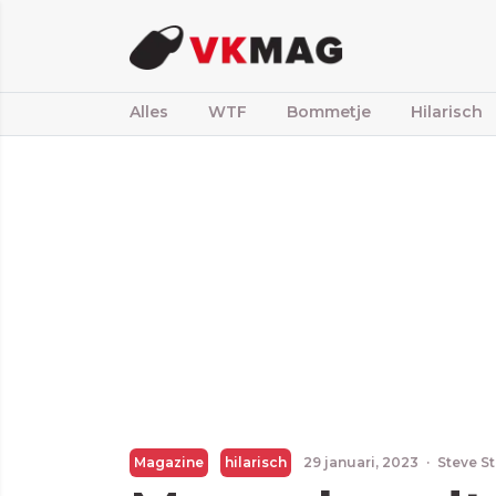
Alles
WTF
Bommetje
Hilarisch
Magazine
hilarisch
29 januari, 2023
·
Steve S