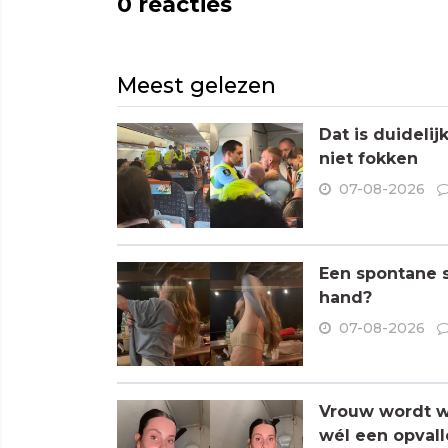
0
reacties
Meest gelezen
Dat is duideli
niet fokken
07-08-2026
Een spontane s
hand?
07-08-2026
Vrouw wordt wa
wél een opvall