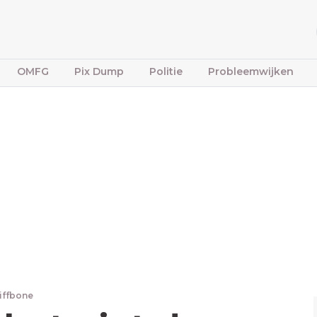
OMFG
Pix Dump
Politie
Probleemwijken
tiffbone