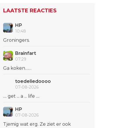
LAATSTE REACTIES
HP
10:48
Groningers.
Brainfart
07:29
Ga koken……
toedeliedoooo
07-08-2026
.... get ... a ... life ....
HP
07-08-2026
Tjemig wat erg. Ze ziet er ook