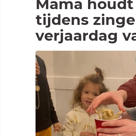
Mama houdt 
tijdens zing
verjaardag v