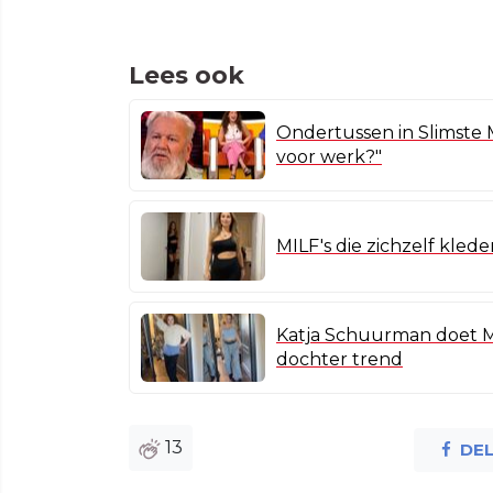
Lees ook
Ondertussen in Slimste 
voor werk?"
MILF's die zichzelf kled
Katja Schuurman doet MI
dochter trend
13
DE