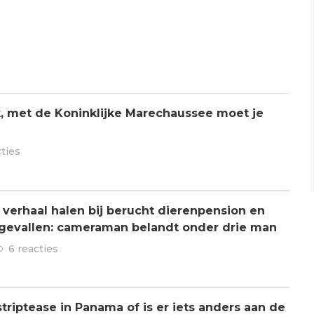
jk, met de Koninklijke Marechaussee moet je
cties
verhaal halen bij berucht dierenpension en
ngevallen: cameraman belandt onder drie man
6 reacties
triptease in Panama of is er iets anders aan de