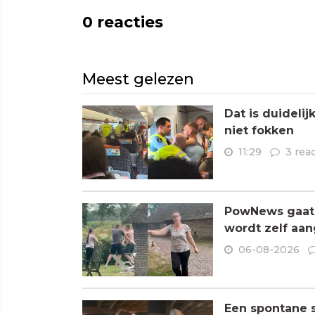
0
reacties
Meest gelezen
Dat is duideli
niet fokken
11:29
3 rea
PowNews gaat 
wordt zelf aa
06-08-2026
Een spontane s