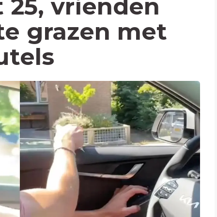
 25, vrienden
e grazen met
utels