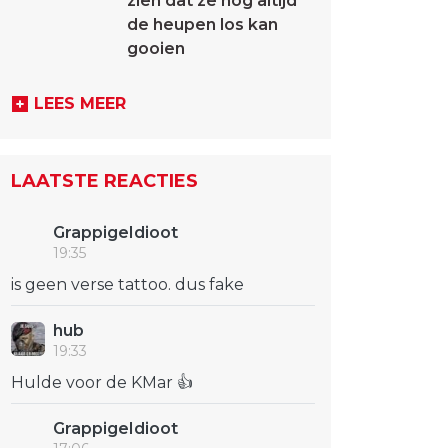
zien dat ze nog altijd
de heupen los kan
gooien
LEES MEER
LAATSTE REACTIES
GrappigeIdioot
19:35
is geen verse tattoo. dus fake
hub
19:33
Hulde voor de KMar 👍
GrappigeIdioot