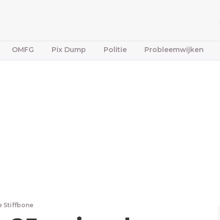
OMFG
Pix Dump
Politie
Probleemwijken
e Stiffbone