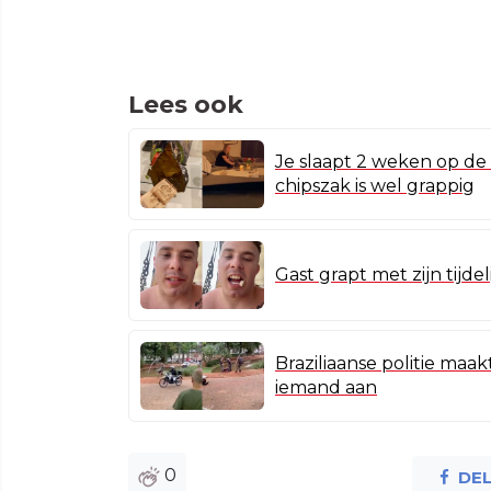
Lees ook
Je slaapt 2 weken op de
chipszak is wel grappig
Gast grapt met zijn tijde
Braziliaanse politie maa
iemand aan
0
DE