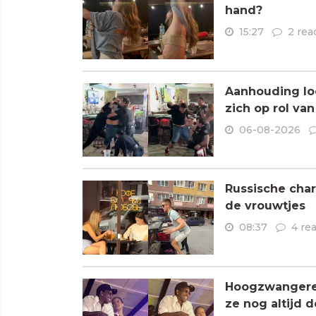
hand?
15:27
2 rea
Aanhouding loo
zich op rol va
06-08-2026
Russische char
de vrouwtjes
08:37
4 re
Hoogzwangere R
ze nog altijd 