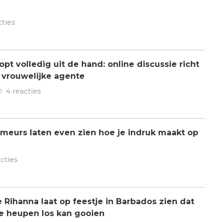
cties
pt volledig uit de hand: online discussie richt
n vrouwelijke agente
4 reacties
meurs laten even zien hoe je indruk maakt op
acties
ihanna laat op feestje in Barbados zien dat
de heupen los kan gooien