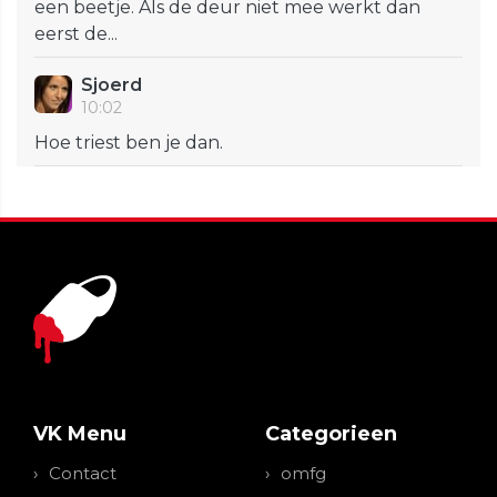
een beetje. Als de deur niet mee werkt dan
eerst de...
Sjoerd
10:02
Hoe triest ben je dan.
VK Menu
Categorieen
Contact
omfg