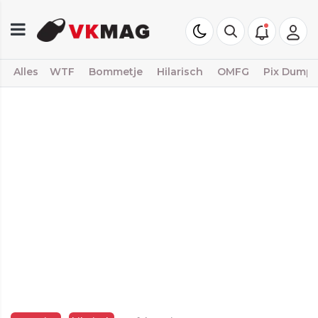
Alles
WTF
Bommetje
Hilarisch
OMFG
Pix Dump