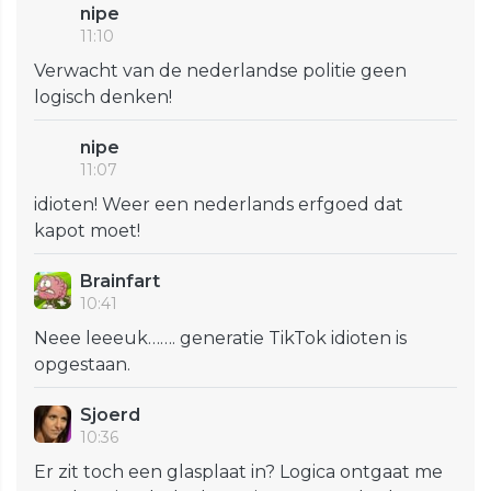
nipe
11:10
Verwacht van de nederlandse politie geen
logisch denken!
nipe
11:07
idioten! Weer een nederlands erfgoed dat
kapot moet!
Brainfart
10:41
Neee leeeuk……. generatie TikTok idioten is
opgestaan.
Sjoerd
10:36
Er zit toch een glasplaat in? Logica ontgaat me