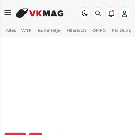
Alles
WTF
Bommetje
Hilarisch
OMFG
Pix Dump