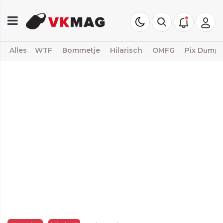
Alles
WTF
Bommetje
Hilarisch
OMFG
Pix Dump