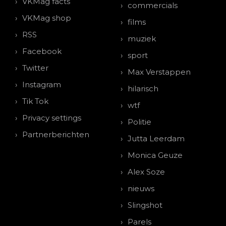
VKMag facts
commercials
VKMag shop
films
RSS
muziek
Facebook
sport
Twitter
Max Verstappen
Instagram
hilarisch
Tik Tok
wtf
Privacy settings
Politie
Partnerberichten
Jutta Leerdam
Monica Geuze
Alex Soze
nieuws
Slingshot
Parels