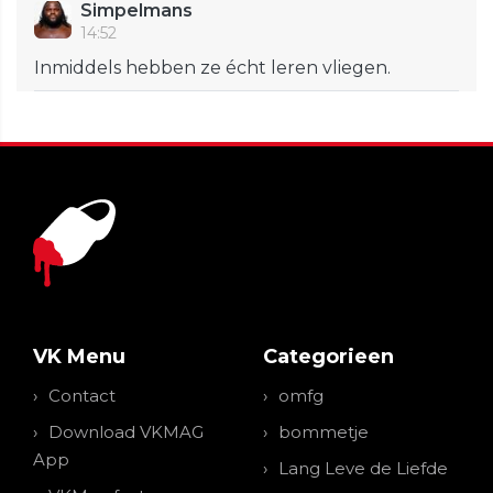
Simpelmans
14:52
Inmiddels hebben ze écht leren vliegen.
VK Menu
Categorieen
Contact
omfg
Download VKMAG
bommetje
App
Lang Leve de Liefde