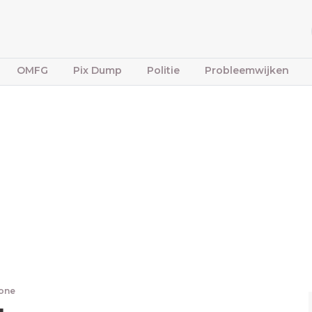
OMFG
Pix Dump
Politie
Probleemwijken
bone