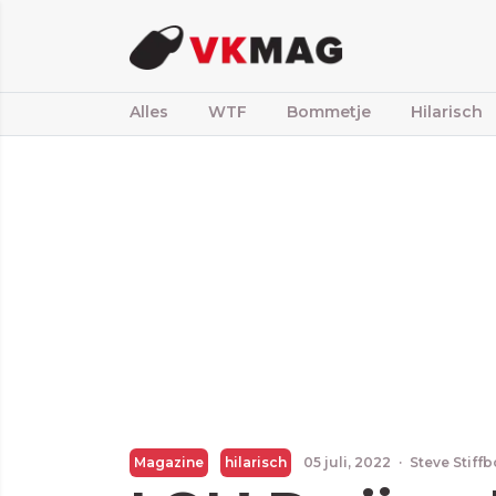
Alles
WTF
Bommetje
Hilarisch
Magazine
hilarisch
05 juli, 2022
·
Steve Stiff