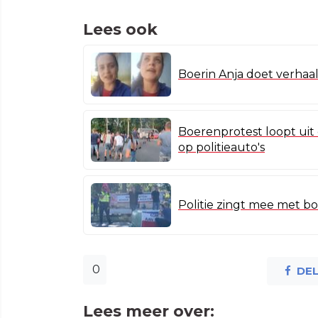
Lees ook
Boerin Anja doet verhaa
Boerenprotest loopt uit
op politieauto's
Politie zingt mee met b
0
DE
Lees meer over: