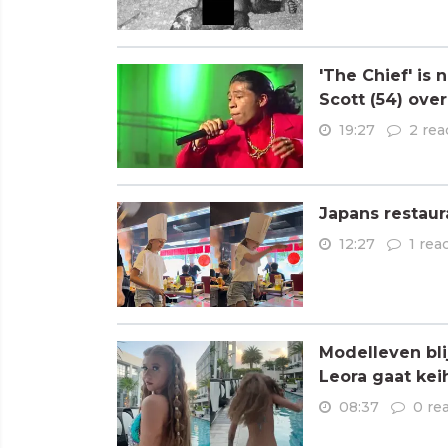
'The Chief' is
Scott (54) ove
19:27
2 rea
Japans restaur
12:27
1 rea
Modelleven bli
Leora gaat kei
08:37
0 re