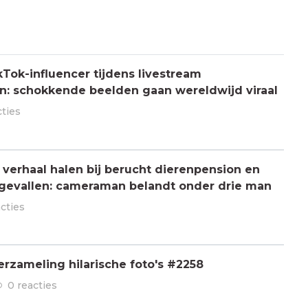
Tok-influencer tijdens livestream
: schokkende beelden gaan wereldwijd viraal
cties
verhaal halen bij berucht dierenpension en
ngevallen: cameraman belandt onder drie man
acties
rzameling hilarische foto's #2258
0 reacties