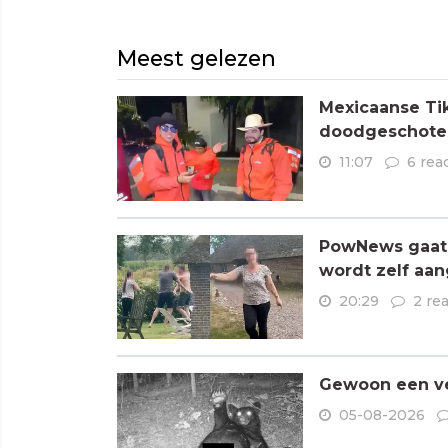
Meest gelezen
Mexicaanse Tik
doodgeschoten
11:07
6 rea
PowNews gaat 
wordt zelf aa
20:29
2 re
Gewoon een ve
05-08-2026