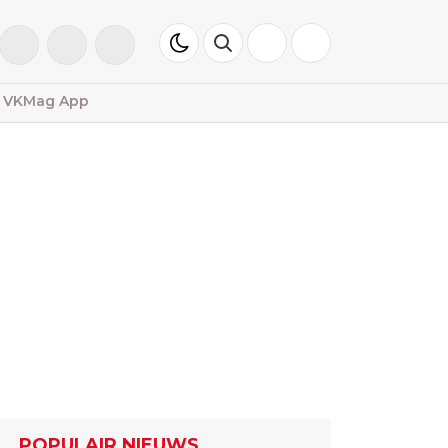
VKMag App
POPULAIR NIEUWS