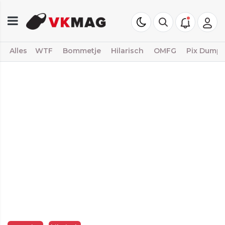
Alles
WTF
Bommetje
Hilarisch
OMFG
Pix Dump