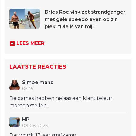
Dries Roelvink zet strandganger
met gele speedo even op z'n
plek: "Die is van mij!"
LEES MEER
LAATSTE REACTIES
Simpelmans
05:45
De dames hebben helaas een klant teleur
moeten stellen.
HP
08-08-2026
Dat wordt 17 jaar strafkamp.