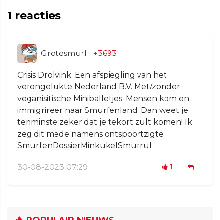
1
reacties
Grotesmurf
+3693
Crisis Drolvink. Een afspiegling van het
verongelukte Nederland B.V. Met/zonder
veganisitische Miniballetjes. Mensen kom en
immigrireer naar Smurfenland. Dan weet je
tenminste zeker dat je tekort zult komen! Ik
zeg dit mede namens ontspoortzigte
SmurfenDossierMinkukelSmurruf.
30-08-2023 07:29
1