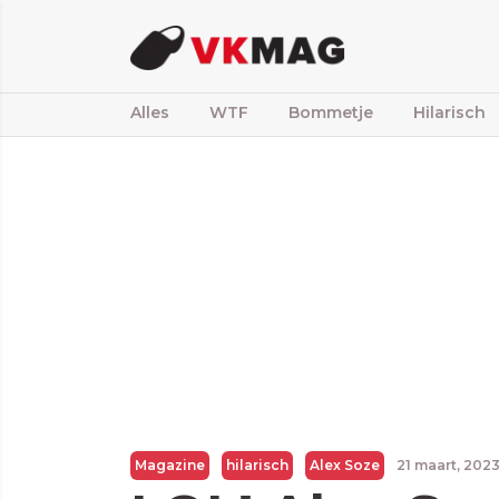
Alles
WTF
Bommetje
Hilarisch
Magazine
hilarisch
Alex Soze
21 maart, 202