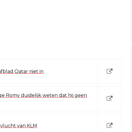
fblad Qatar niet in
rige Romy duidelijk weten dat hij geen
 vlucht van KLM