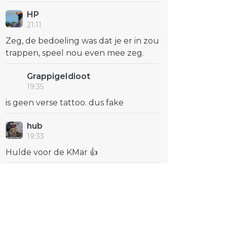
HP
21:11
Zeg, de bedoeling was dat je er in zou
trappen, speel nou even mee zeg.
GrappigeIdioot
19:35
is geen verse tattoo. dus fake
hub
19:33
Hulde voor de KMar 👍