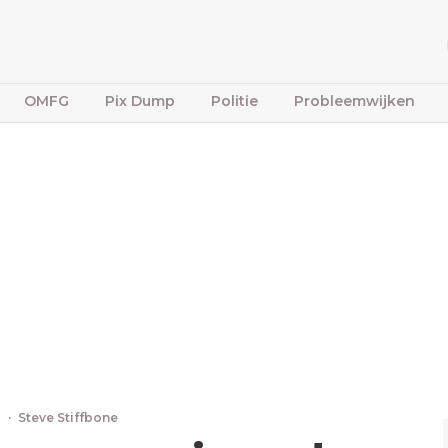
OMFG
Pix Dump
Politie
Probleemwijken
3
·
Steve Stiffbone