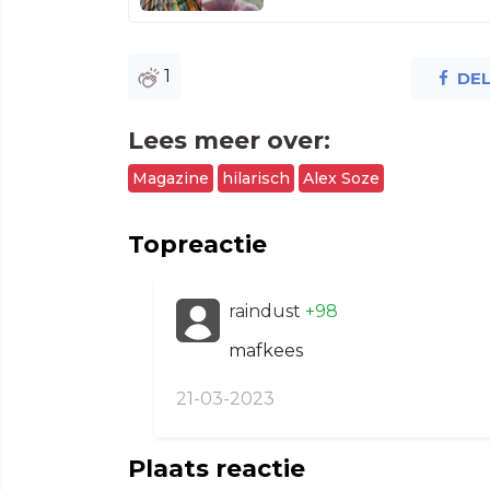
1
DE
Lees meer over:
Magazine
hilarisch
Alex Soze
Topreactie
raindust
+98
mafkees
21-03-2023
Plaats reactie