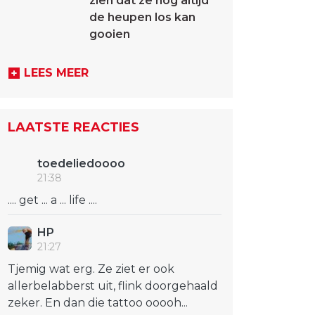
zien dat ze nog altijd
de heupen los kan
gooien
LEES MEER
LAATSTE REACTIES
toedeliedoooo
21:38
.... get ... a ... life ....
HP
21:27
Tjemig wat erg. Ze ziet er ook
allerbelabberst uit, flink doorgehaald
zeker. En dan die tattoo ooooh...