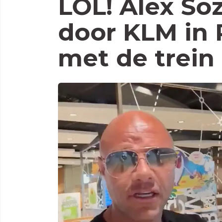
LOL! Alex So
door KLM in 
met de trein