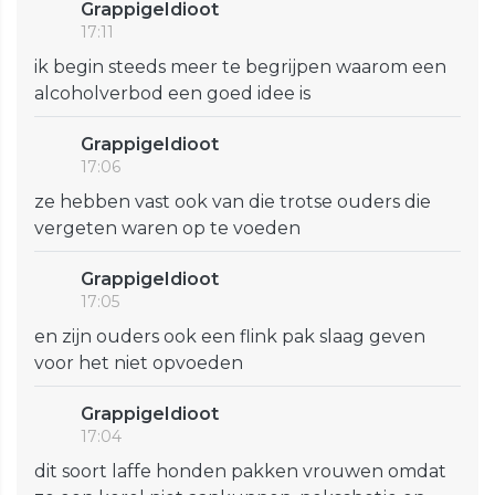
GrappigeIdioot
17:11
ik begin steeds meer te begrijpen waarom een
alcoholverbod een goed idee is
GrappigeIdioot
17:06
ze hebben vast ook van die trotse ouders die
vergeten waren op te voeden
GrappigeIdioot
17:05
en zijn ouders ook een flink pak slaag geven
voor het niet opvoeden
GrappigeIdioot
17:04
dit soort laffe honden pakken vrouwen omdat