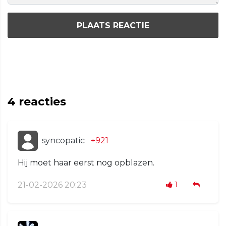
PLAATS REACTIE
4
reacties
syncopatic
+921
Hij moet haar eerst nog opblazen.
21-02-2026 20:23
1