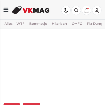
Alles
WTF
Bommetje
Hilarisch
OMFG
Pix Dump