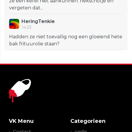
ze een kerel niet aankunnen. nekschotje en
vergeten dat...
HeringTenkie
14:33
Hadden ze niet toevallig nog een gloeiend hete
bak frituurolie staan?
VK Menu
Categorieen
Contact
omfg