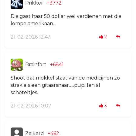
Prikker
+3772
Die gaat haar 50 dollar wel verdienen met die
lompe amerikaan.
21-02-2026 12:47
2
Brainfart
+6841
Shoot dat mokkel staat van de medicijnen zo
strak als een gitaarsnaar…..pupillen al
schoteltjes.
21-02-2026 10:07
3
Zeikerd
+462