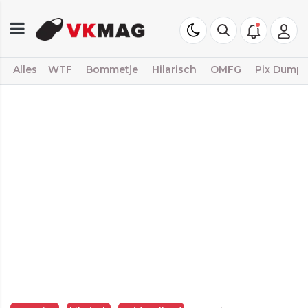
Alles
WTF
Bommetje
Hilarisch
OMFG
Pix Dump