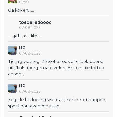
07:29
Ga koken……
toedeliedoooo
07-08-2026
.... get ... a ... life ....
HP
07-08-2026
Tjemig wat erg. Ze ziet er ook allerbelabberst
uit, flink doorgehaald zeker. En dan die tattoo
ooooh...
HP
07-08-2026
Zeg, de bedoeling was dat je er in zou trappen,
speel nou even mee zeg.