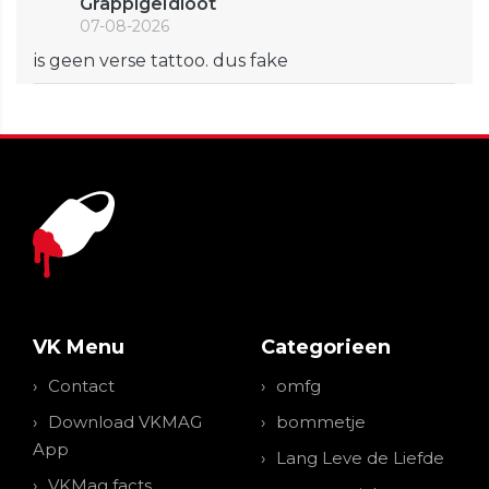
GrappigeIdioot
07-08-2026
is geen verse tattoo. dus fake
VK Menu
Categorieen
Contact
omfg
Download VKMAG
bommetje
App
Lang Leve de Liefde
VKMag facts