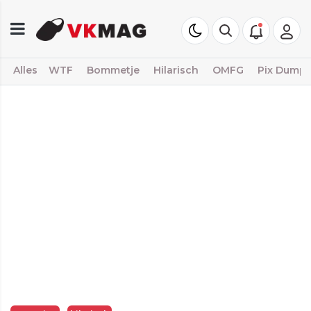
Alles
WTF
Bommetje
Hilarisch
OMFG
Pix Dump