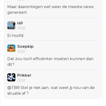
Maar daarentegen wel weer de meeste views
genereert
HP
13:05
Ei-hoofd.
Soepkip
12:22
Dat zou toch efficiënter moeten kunnen dan
dit?
Prikker
12:22
@TBR Stel je niet aan.. wat weet jij nou van de
situatie af ?