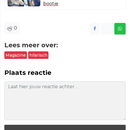
bootje
0
Lees meer over:
Magazine
hilarisch
Plaats reactie