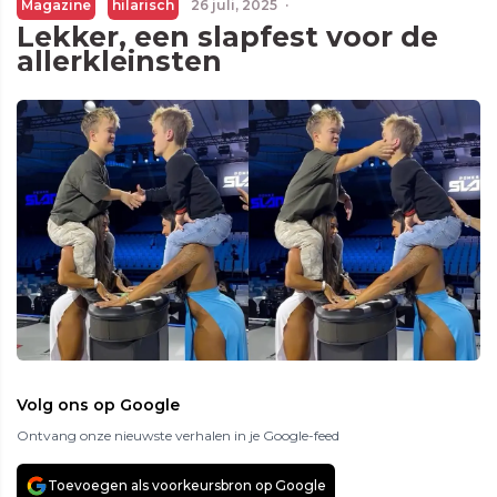
Magazine
hilarisch
26 juli, 2025
·
Lekker, een slapfest voor de
allerkleinsten
Volg ons op Google
Ontvang onze nieuwste verhalen in je Google-feed
Toevoegen als voorkeursbron op Google