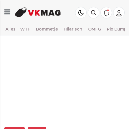
Alles
WTF
Bommetje
Hilarisch
OMFG
Pix Dump