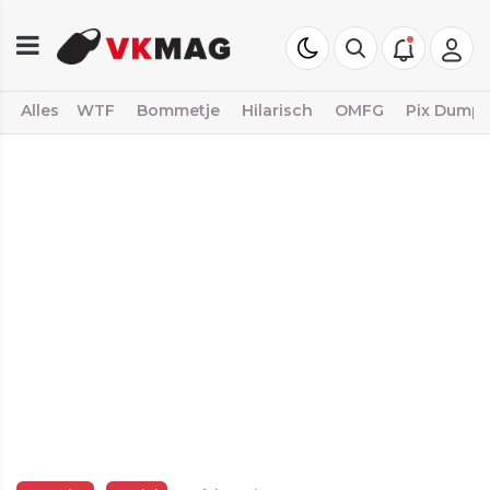
Alles
WTF
Bommetje
Hilarisch
OMFG
Pix Dump