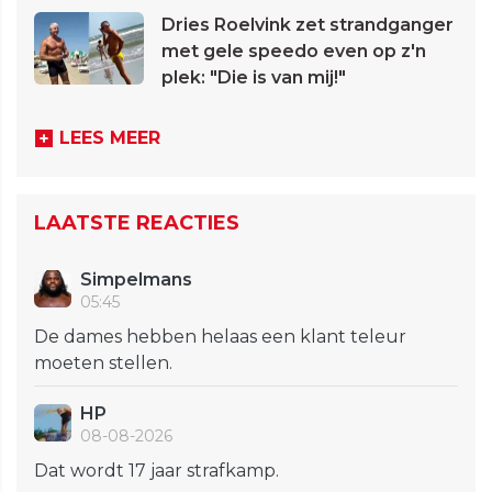
Dries Roelvink zet strandganger
met gele speedo even op z'n
plek: "Die is van mij!"
LEES MEER
LAATSTE REACTIES
Simpelmans
05:45
De dames hebben helaas een klant teleur
moeten stellen.
HP
08-08-2026
Dat wordt 17 jaar strafkamp.