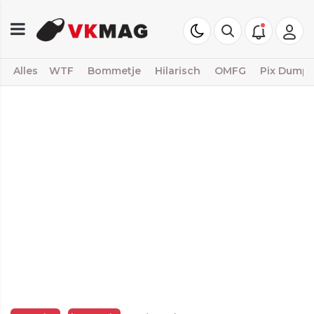
Alles
WTF
Bommetje
Hilarisch
OMFG
Pix Dump