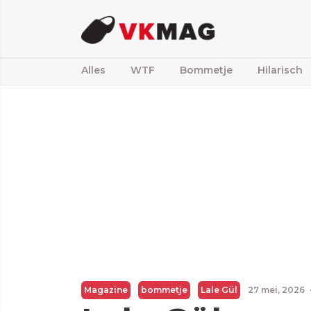
Alles
WTF
Bommetje
Hilarisch
Magazine
bommetje
Lale Gül
27 mei, 2026