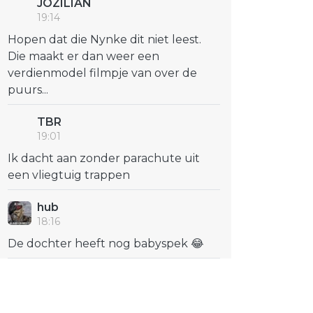
JOZILIAN
19:14
Hopen dat die Nynke dit niet leest.
Die maakt er dan weer een
verdienmodel filmpje van over de
puurs...
TBR
19:01
Ik dacht aan zonder parachute uit
een vliegtuig trappen
hub
18:16
De dochter heeft nog babyspek 😂