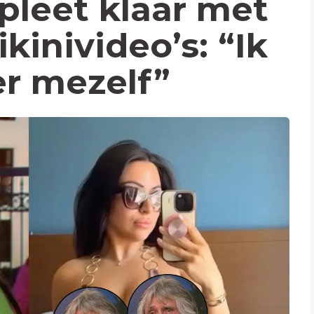
pleet klaar met
kinivideo’s: “Ik
r mezelf”