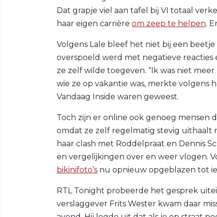
Dat grapje viel aan tafel bij VI totaal ve
haar eigen carrière
om zeep te helpen
. 
Volgens Lale bleef het niet bij een beetje 
overspoeld werd met negatieve reacties e
ze zelf wilde toegeven. “Ik was niet meer
wie ze op vakantie was, merkte volgens h
Vandaag Inside waren geweest.
Toch zijn er online ook genoeg mensen di
omdat ze zelf regelmatig stevig uithaalt
haar clash met Roddelpraat en Dennis Sch
en vergelijkingen over en weer vlogen. V
bikinifoto’s
nu opnieuw opgeblazen tot iets
RTL Tonight probeerde het gesprek uiteind
verslaggever Frits Wester kwam daar mis
avond. Hij legde uit dat als je op straat po