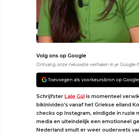
Volg ons op Google
Ontvang onze nieuwste verhalen in je Google-
Toevoegen als voorkeursbron op Google
Schrijfster
Lale Gül
is momenteel verwik
bikinivideo’s vanaf het Griekse eiland K
checks op Instagram, eindigde in ruzie 
media en uiteindelijk een emotioneel gesp
Nederland smult er weer ouderwets va