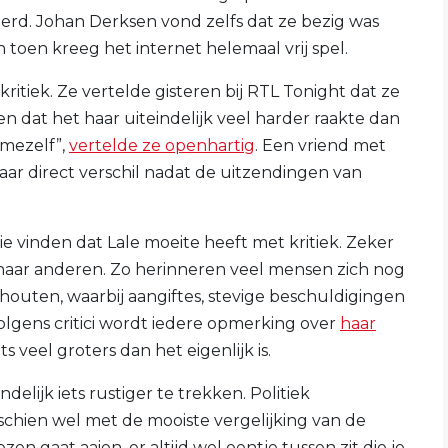
rkeerd. Johan Derksen vond zelfs dat ze bezig was
En toen kreeg het internet helemaal vrij spel.
kritiek. Ze vertelde gisteren bij RTL Tonight dat ze
n dat het haar uiteindelijk veel harder raakte dan
 mezelf”,
vertelde ze openhartig
. Een vriend met
aar direct verschil nadat de uitzendingen van
e vinden dat Lale moeite heeft met kritiek. Zeker
 naar anderen. Zo herinneren veel mensen zich nog
outen, waarbij aangiftes, stevige beschuldigingen
olgens critici wordt iedere opmerking over
haar
 veel groters dan het eigenlijk is.
elijk iets rustiger te trekken. Politiek
schien wel met de mooiste vergelijking van de
ezen gaat aaien, er altijd wel eentje tussen zit die je