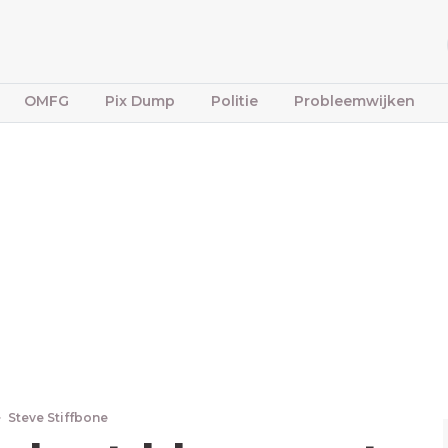
OMFG
Pix Dump
Politie
Probleemwijken
·
Steve Stiffbone