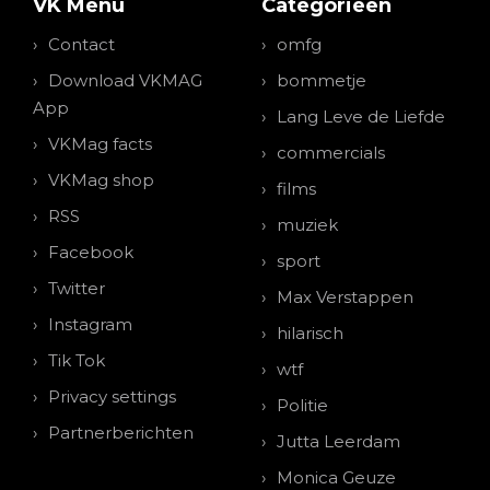
VK Menu
Categorieen
Contact
omfg
Download VKMAG
bommetje
App
Lang Leve de Liefde
VKMag facts
commercials
VKMag shop
films
RSS
muziek
Facebook
sport
Twitter
Max Verstappen
Instagram
hilarisch
Tik Tok
wtf
Privacy settings
Politie
Partnerberichten
Jutta Leerdam
Monica Geuze