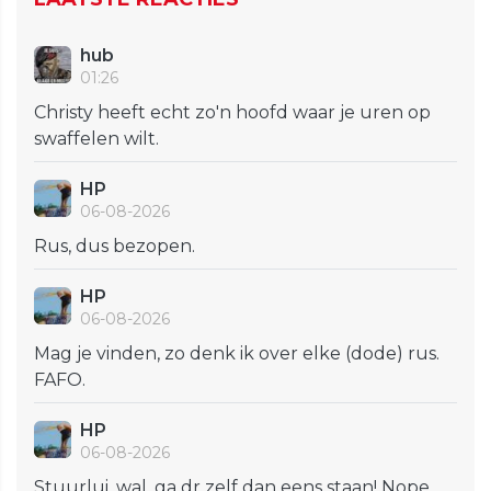
hub
01:26
Christy heeft echt zo'n hoofd waar je uren op
swaffelen wilt.
HP
06-08-2026
Rus, dus bezopen.
HP
06-08-2026
Mag je vinden, zo denk ik over elke (dode) rus.
FAFO.
HP
06-08-2026
Stuurlui, wal, ga dr zelf dan eens staan! Nope,