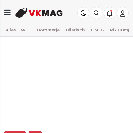
Alles
WTF
Bommetje
Hilarisch
OMFG
Pix Dump