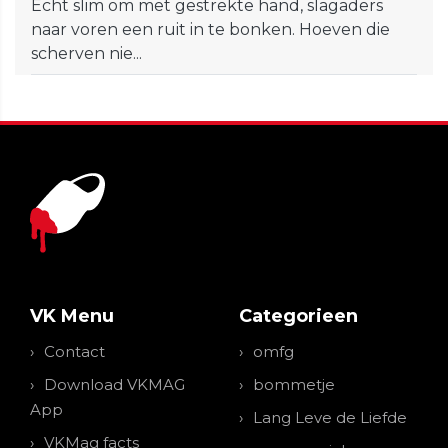
Echt slim om met gestrekte hand, slagaders
naar voren een ruit in te bonken. Hoeven die
scherven nie...
VK Menu
Categorieen
Contact
omfg
Download VKMAG
bommetje
App
Lang Leve de Liefde
VKMag facts