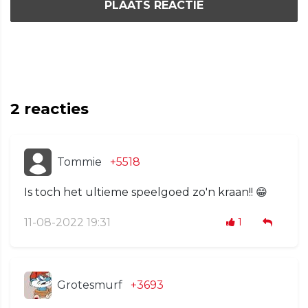
PLAATS REACTIE
2
reacties
Tommie
+5518
Is toch het ultieme speelgoed zo'n kraan!! 😁
11-08-2022 19:31
1
Grotesmurf
+3693