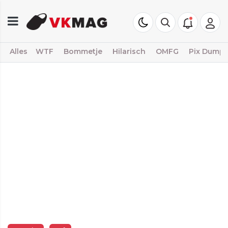
Alles
WTF
Bommetje
Hilarisch
OMFG
Pix Dump