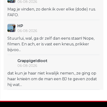
06-08-2026
Mag je vinden, zo denk ik over elke (dode) rus.
FAFO.
HP
06-08-2026
Stuurlui, wal, ga dr zelf dan eens staan! Nope,
filmen. En ach, er is vast een kneus, prikker
bijvoo...
GrappigeIdioot
06-08-2026
dat kun je haar niet kwalijk nemen., ze ging op
haar knieën om de man een BJ te geven zodat
hij wat...