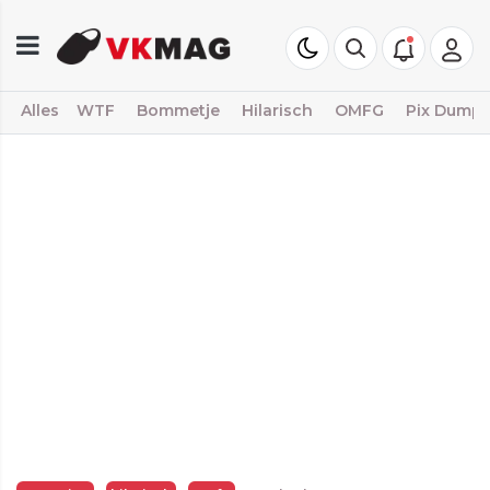
Alles
WTF
Bommetje
Hilarisch
OMFG
Pix Dump