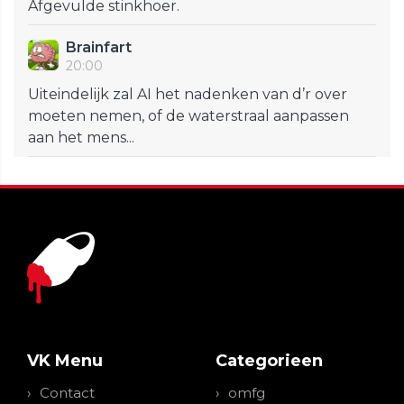
Afgevulde stinkhoer.
Brainfart
20:00
Uiteindelijk zal AI het nadenken van d’r over
moeten nemen, of de waterstraal aanpassen
aan het mens...
VK Menu
Categorieen
Contact
omfg