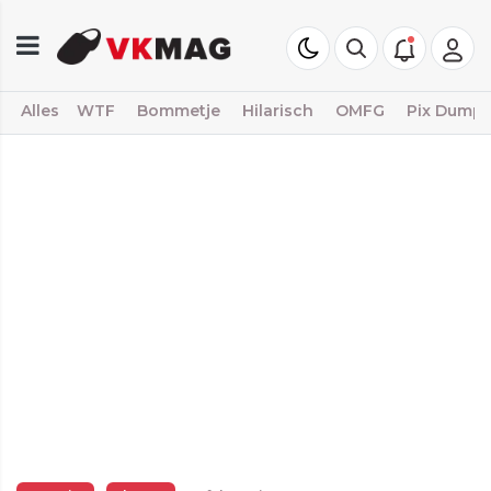
Alles
WTF
Bommetje
Hilarisch
OMFG
Pix Dump