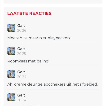
LAATSTE REACTIES
Gait
20:26
Moeten ze maar niet playbacken!
Gait
20:25
Roomkaas met paling!
Gait
20:24
Ah, crèmekleurige apothekers uit het rifgebied.
Gait
20:24