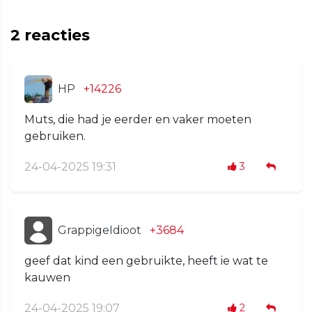
2
reacties
HP
+14226
Muts, die had je eerder en vaker moeten
gebruiken.
24-04-2025 19:31
3
GrappigeIdioot
+3684
geef dat kind een gebruikte, heeft ie wat te
kauwen
24-04-2025 19:07
2