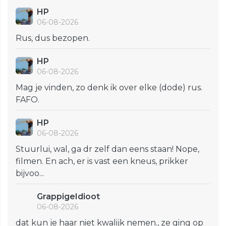
HP
06-08-2026
Rus, dus bezopen.
HP
06-08-2026
Mag je vinden, zo denk ik over elke (dode) rus.
FAFO.
HP
06-08-2026
Stuurlui, wal, ga dr zelf dan eens staan! Nope,
filmen. En ach, er is vast een kneus, prikker
bijvoo...
GrappigeIdioot
06-08-2026
dat kun je haar niet kwalijk nemen., ze ging op