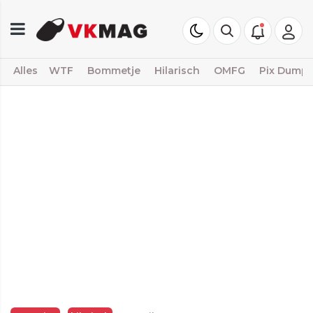
Alles
WTF
Bommetje
Hilarisch
OMFG
Pix Dump