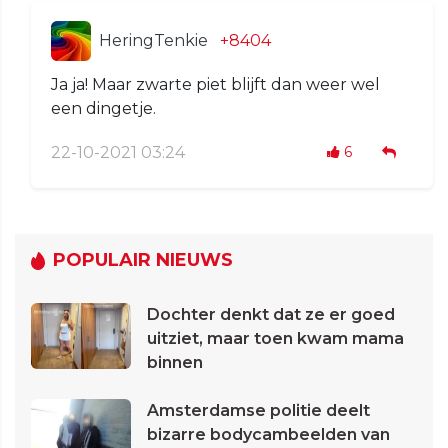
HeringTenkie
+8404
Ja ja! Maar zwarte piet blijft dan weer wel
een dingetje.
22-10-2021 03:24
6
POPULAIR NIEUWS
Dochter denkt dat ze er goed
uitziet, maar toen kwam mama
binnen
Amsterdamse politie deelt
bizarre bodycambeelden van