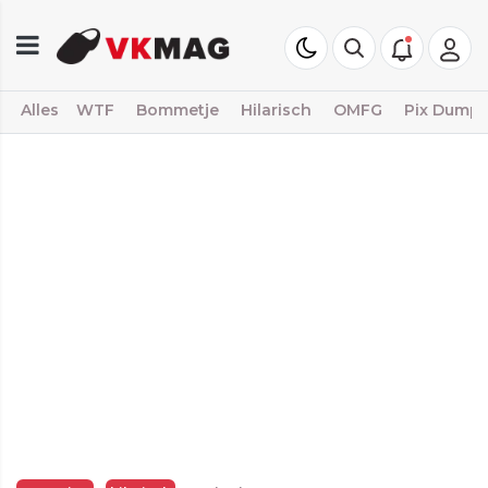
Alles
WTF
Bommetje
Hilarisch
OMFG
Pix Dump