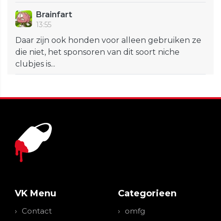
Brainfart
13:55
Daar zijn ook honden voor alleen gebruiken ze
die niet, het sponsoren van dit soort niche
clubjes is...
VK Menu
Categorieen
Contact
omfg