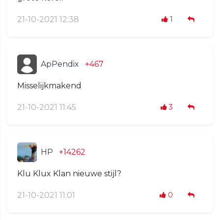
21-10-2021 12:38
1
ApPendix
+467
Misselijkmakend
21-10-2021 11:45
3
HP
+14262
Klu Klux Klan nieuwe stijl?
21-10-2021 11:01
0