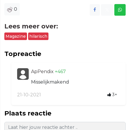
0
Lees meer over:
Magazine
hilarisch
Topreactie
ApPendix
+467
Misselijkmakend
21-10-2021
3+
Plaats reactie