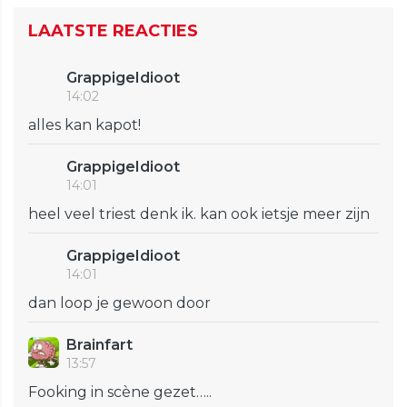
LAATSTE REACTIES
GrappigeIdioot
14:02
alles kan kapot!
GrappigeIdioot
14:01
heel veel triest denk ik. kan ook ietsje meer zijn
GrappigeIdioot
14:01
dan loop je gewoon door
Brainfart
13:57
Fooking in scène gezet…..