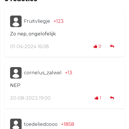
Fruitvliegje
+123
Zo nep, ongelofelijk
01-04-2024 16:08
0
cornelus_zalwel
+13
NEP
20-08-2023 19:00
1
toedeliedoooo
+1858