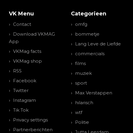
VK Menu
Categorieen
Contact
omfg
Download VKMAG
bommetje
App
Lang Leve de Liefde
VKMag facts
commercials
VKMag shop
films
RSS
muziek
Facebook
sport
Twitter
Max Verstappen
Instagram
hilarisch
Tik Tok
wtf
Privacy settings
Politie
Partnerberichten
Jutta Leerdam