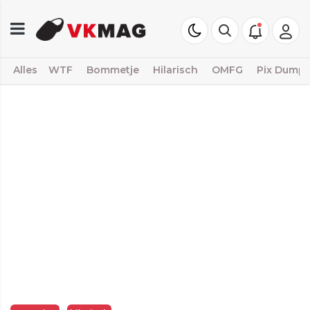
Alles
WTF
Bommetje
Hilarisch
OMFG
Pix Dump