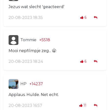
Jezus wat slecht 'geacteerd'
20-08-2023 18:35
6
Tommie
+5518
Mooi nepfilmpje zeg... 🥱
20-08-2023 18:24
6
HP
+14237
Applaus. Hulde. Net echt.
20-08-2023 16:57
11