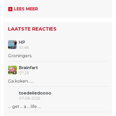
LEES MEER
LAATSTE REACTIES
HP
10:48
Groningers.
Brainfart
07:29
Ga koken……
toedeliedoooo
07-08-2026
.... get ... a ... life ....