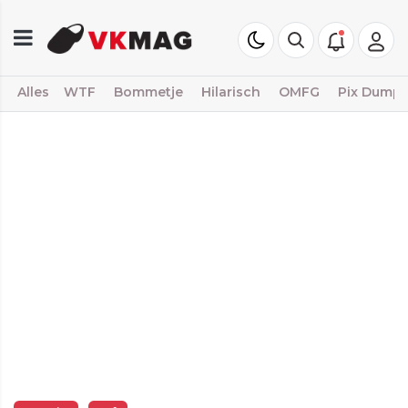
Alles
WTF
Bommetje
Hilarisch
OMFG
Pix Dump