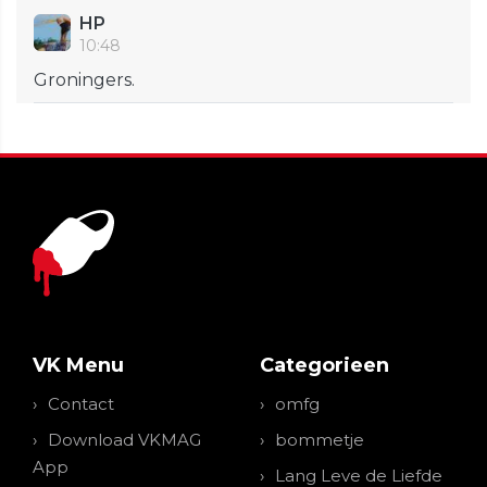
HP
10:48
Groningers.
VK Menu
Categorieen
Contact
omfg
Download VKMAG
bommetje
App
Lang Leve de Liefde