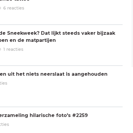
6 reacties
 de Sneekweek? Dat lijkt steeds vaker bijzaak
pen en de matpartijen
1 reacties
n uit het niets neerslaat is aangehouden
ties
rzameling hilarische foto's #2259
cties