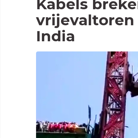
Kabels breken
vrijevaltoren
India