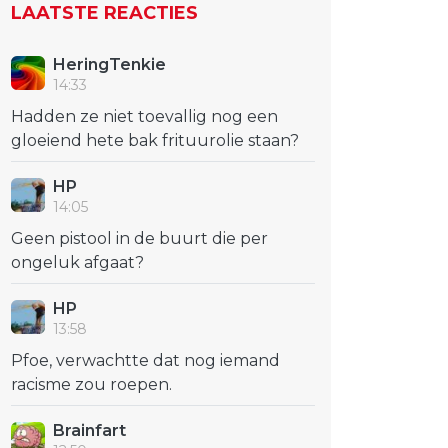
LAATSTE REACTIES
HeringTenkie
14:33
Hadden ze niet toevallig nog een
gloeiend hete bak frituurolie staan?
HP
14:05
Geen pistool in de buurt die per
ongeluk afgaat?
HP
13:58
Pfoe, verwachtte dat nog iemand
racisme zou roepen.
Brainfart