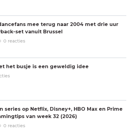
dancefans mee terug naar 2004 met drie uur
back-set vanuit Brussel
0 reacties
t het busje is een geweldig idee
cties
n series op Netflix, Disney+, HBO Max en Prime
amingtips van week 32 (2026)
0 reacties