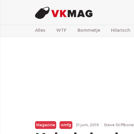
Alles
WTF
Bommetje
Hilarisch
Magazine
omfg
21 juni, 2019
·
Steve Stiffbone