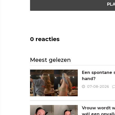
PLA
0
reacties
Meest gelezen
Een spontane s
hand?
07-08-2026
Vrouw wordt wa
wél een opvall