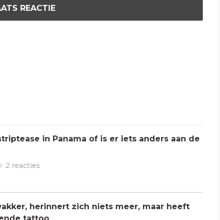
ATS REACTIE
triptease in Panama of is er iets anders aan de
2 reacties
kker, herinnert zich niets meer, maar heeft
ende tattoo