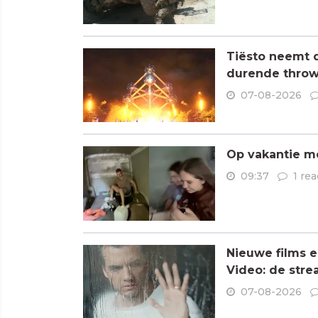
Tiësto neemt 
durende throw
07-08-2026
Op vakantie me
09:37
1 rea
Nieuwe films e
Video: de stre
07-08-2026