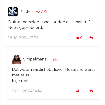
Prikker
+3772
Duitse mosselen... hoe zouden die smaken ?
Nooit geprobeerd...
18-10-2024 13:36
0
Simpelmans
+12611
Dat weten wij. Jij hebt liever Russische worst
met saus.
In je reet.
18-10-2024 14:14
4