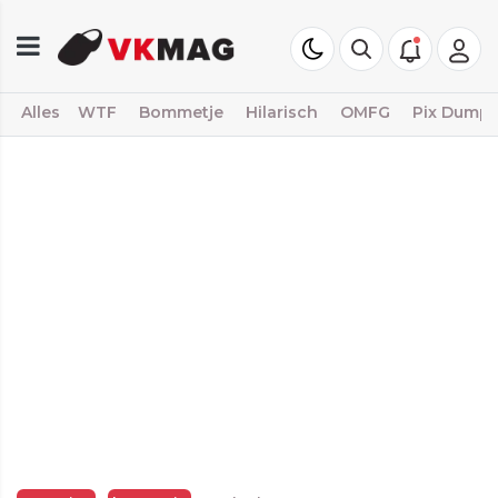
Alles
WTF
Bommetje
Hilarisch
OMFG
Pix Dump