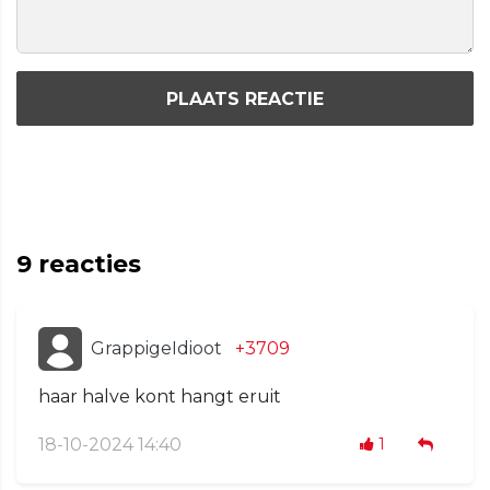
PLAATS REACTIE
9
reacties
GrappigeIdioot
+3709
haar halve kont hangt eruit
18-10-2024 14:40
1