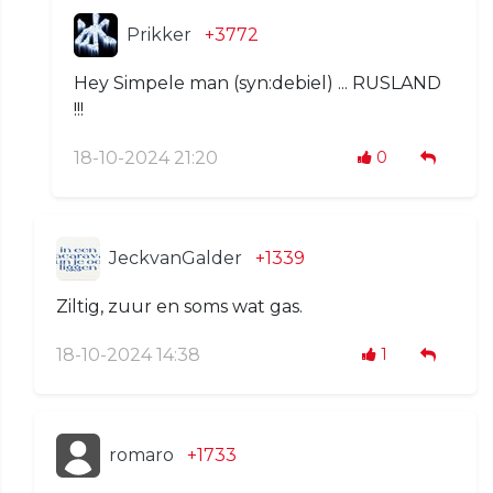
Prikker
+3772
Hey Simpele man (syn:debiel) ... RUSLAND
!!!
18-10-2024 21:20
0
JeckvanGalder
+1339
Ziltig, zuur en soms wat gas.
18-10-2024 14:38
1
romaro
+1733