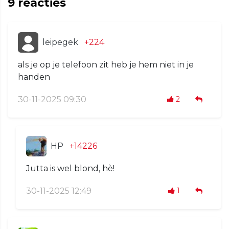
9
reacties
leipegek
+224
als je op je telefoon zit heb je hem niet in je
handen
30-11-2025 09:30
2
HP
+14226
Jutta is wel blond, hè!
30-11-2025 12:49
1