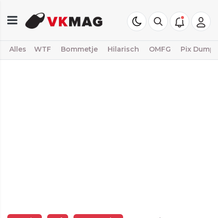
Alles
WTF
Bommetje
Hilarisch
OMFG
Pix Dump