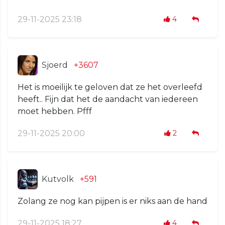
29-11-2025 23:18
4
Sjoerd
+3607
Het is moeilijk te geloven dat ze het overleefd
heeft.. Fijn dat het de aandacht van iedereen
moet hebben. Pfff
29-11-2025 20:00
2
Kutvolk
+591
Zolang ze nog kan pijpen is er niks aan de hand
29-11-2025 18:27
4