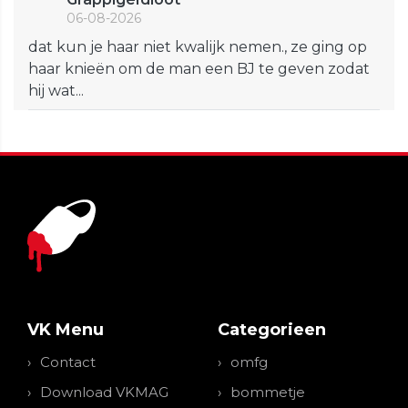
06-08-2026
dat kun je haar niet kwalijk nemen., ze ging op
haar knieën om de man een BJ te geven zodat
hij wat...
VK Menu
Categorieen
Contact
omfg
Download VKMAG
bommetje