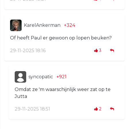
KarelAnkerman
+324
Of heeft Paul er gewoon op lopen beuken?
29-11-2025 18:16
3
syncopatic
+921
Omdat ze 'm waarschijnlijk weer zat op te
Jutta
29-11-2025 18:51
2