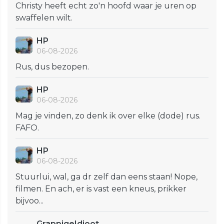
Christy heeft echt zo'n hoofd waar je uren op
swaffelen wilt.
HP
06-08-2026
Rus, dus bezopen.
HP
06-08-2026
Mag je vinden, zo denk ik over elke (dode) rus.
FAFO.
HP
06-08-2026
Stuurlui, wal, ga dr zelf dan eens staan! Nope,
filmen. En ach, er is vast een kneus, prikker
bijvoo...
GrappigeIdioot