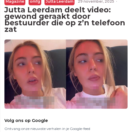
Magazine
omfg
Jutta Leerdam
29 november, 2025
·
Jutta Leerdam deelt video:
gewond geraakt door
bestuurder die op z’n telefoon
zat
Volg ons op Google
Ontvang onze nieuwste verhalen in je Google-feed