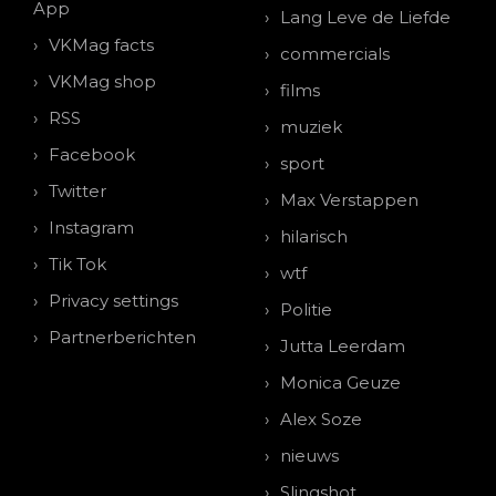
App
Lang Leve de Liefde
VKMag facts
commercials
VKMag shop
films
RSS
muziek
Facebook
sport
Twitter
Max Verstappen
Instagram
hilarisch
Tik Tok
wtf
Privacy settings
Politie
Partnerberichten
Jutta Leerdam
Monica Geuze
Alex Soze
nieuws
Slingshot