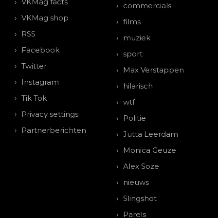
VKMag facts
commercials
VKMag shop
films
RSS
muziek
Facebook
sport
Twitter
Max Verstappen
Instagram
hilarisch
Tik Tok
wtf
Privacy settings
Politie
Partnerberichten
Jutta Leerdam
Monica Geuze
Alex Soze
nieuws
Slingshot
Parels