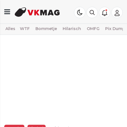
Alles
WTF
Bommetje
Hilarisch
OMFG
Pix Dump