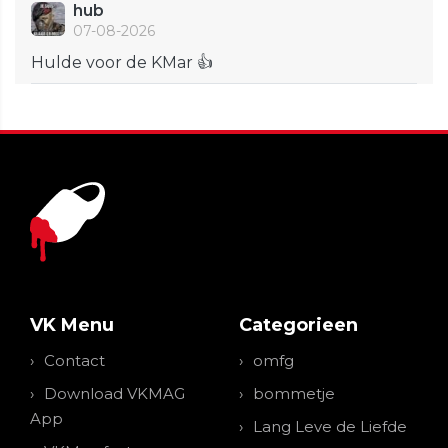
hub
07-08-2026
Hulde voor de KMar 👍
VK Menu
Categorieen
Contact
omfg
Download VKMAG
bommetje
App
Lang Leve de Liefde