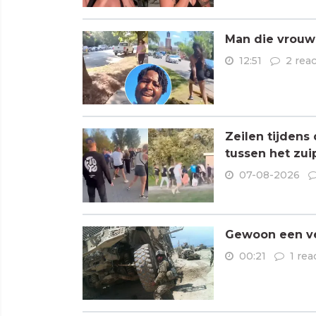
Man die vrouwe
12:51
2 reac
Zeilen tijdens
tussen het zui
07-08-2026
Gewoon een ve
00:21
1 rea