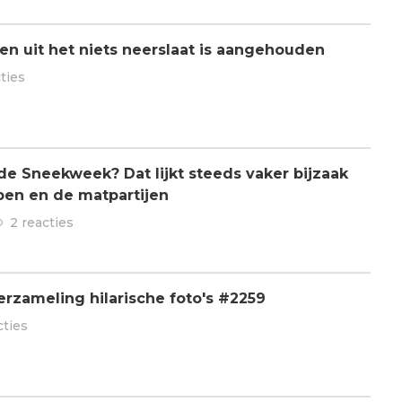
n uit het niets neerslaat is aangehouden
ties
 de Sneekweek? Dat lijkt steeds vaker bijzaak
pen en de matpartijen
2 reacties
rzameling hilarische foto's #2259
cties