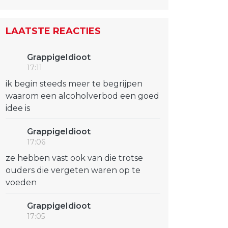
LAATSTE REACTIES
GrappigeIdioot
17:11
ik begin steeds meer te begrijpen
waarom een alcoholverbod een goed
idee is
GrappigeIdioot
17:06
ze hebben vast ook van die trotse
ouders die vergeten waren op te
voeden
GrappigeIdioot
17:05