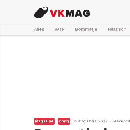
Alles
WTF
Bommetje
Hilarisch
Magazine
omfg
19 augustus, 2022
·
Steve Sti