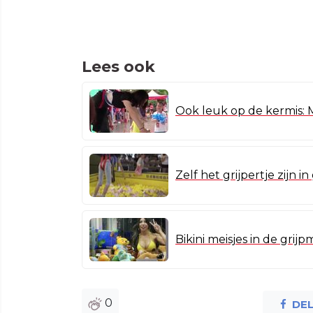
Lees ook
Ook leuk op de kermis: 
Zelf het grijpertje zijn i
Bikini meisjes in de grij
0
DE