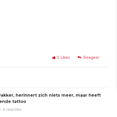
0
Likes
Reageer
kker, herinnert zich niets meer, maar heeft
ende tattoo
6 reacties