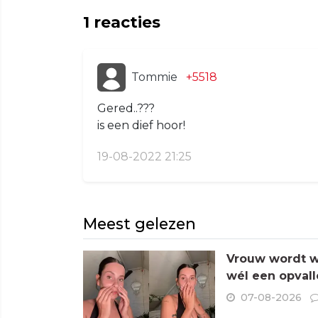
1
reacties
Tommie
+5518
Gered..???
is een dief hoor!
19-08-2022 21:25
Meest gelezen
Vrouw wordt wa
wél een opvall
07-08-2026