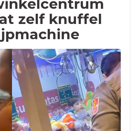
winkelcentrum
at zelf knuffel
ijpmachine