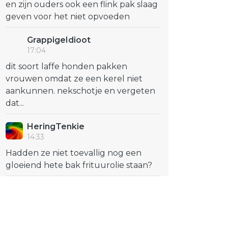
en zijn ouders ook een flink pak slaag
geven voor het niet opvoeden
GrappigeIdioot
17:04
dit soort laffe honden pakken
vrouwen omdat ze een kerel niet
aankunnen. nekschotje en vergeten
dat...
HeringTenkie
14:33
Hadden ze niet toevallig nog een
gloeiend hete bak frituurolie staan?