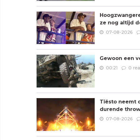
Hoogzwangere R
ze nog altijd 
07-08-2026
Gewoon een ve
00:21
0 rea
Tiësto neemt 
durende throw
07-08-2026