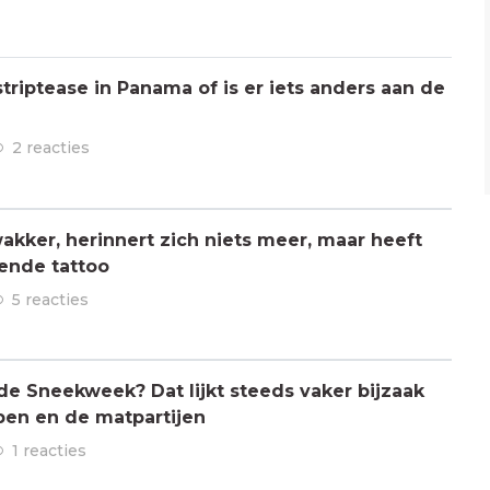
triptease in Panama of is er iets anders aan de
2 reacties
kker, herinnert zich niets meer, maar heeft
ende tattoo
5 reacties
 de Sneekweek? Dat lijkt steeds vaker bijzaak
pen en de matpartijen
1 reacties