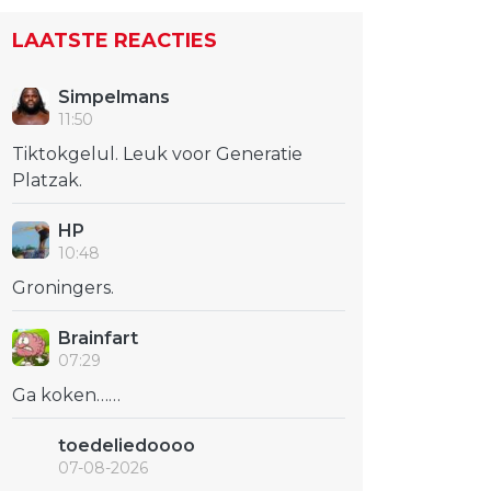
LAATSTE REACTIES
Simpelmans
11:50
Tiktokgelul. Leuk voor Generatie
Platzak.
HP
10:48
Groningers.
Brainfart
07:29
Ga koken……
toedeliedoooo
07-08-2026