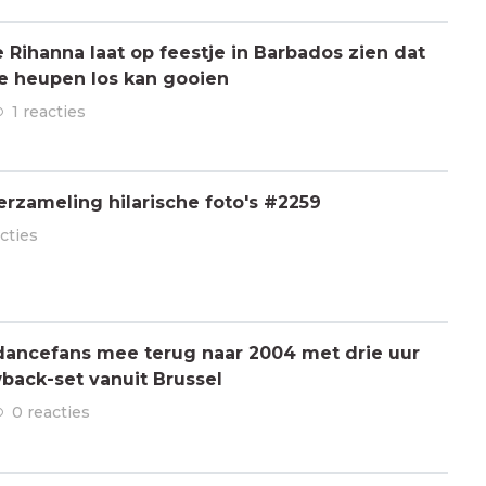
ihanna laat op feestje in Barbados zien dat
de heupen los kan gooien
1 reacties
rzameling hilarische foto's #2259
cties
dancefans mee terug naar 2004 met drie uur
back-set vanuit Brussel
0 reacties