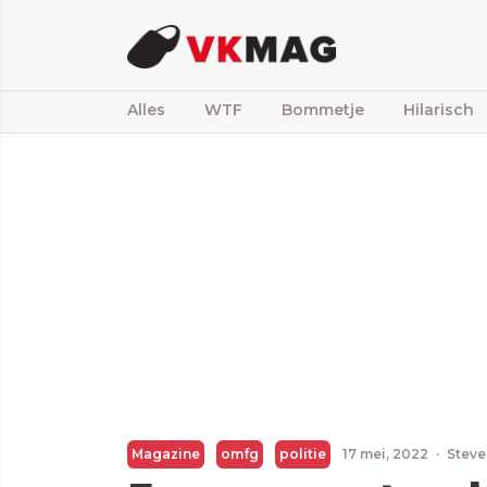
Alles
WTF
Bommetje
Hilarisch
Magazine
omfg
politie
17 mei, 2022
·
Steve