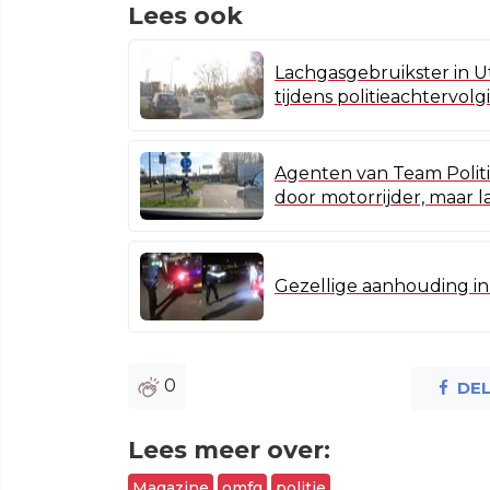
Lees ook
Lachgasgebruikster in Ut
tijdens politieachtervolg
Agenten van Team Polit
door motorrijder, maar l
Gezellige aanhouding in
0
DE
Lees meer over:
Magazine
omfg
politie