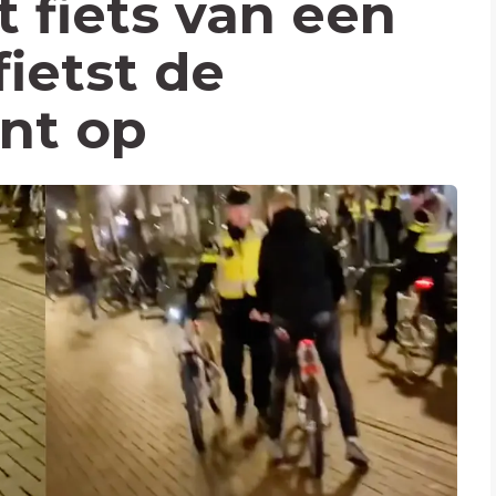
t fiets van een
ietst de
nt op