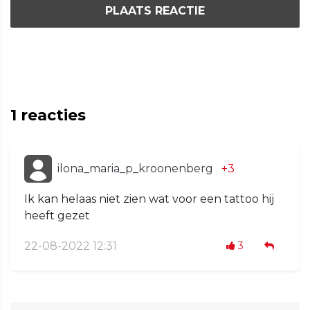
PLAATS REACTIE
1
reacties
ilona_maria_p_kroonenberg
+3
Ik kan helaas niet zien wat voor een tattoo hij
heeft gezet
22-08-2022 12:31
3