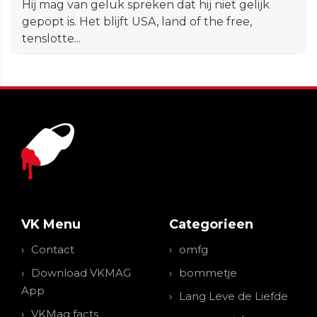
Hij mag van geluk spreken dat hij niet gelijk
gepopt is. Het blijft USA, land of the free,
tenslotte...
VK Menu
Categorieen
Contact
omfg
Download VKMAG
bommetje
App
Lang Leve de Liefde
VKMag facts