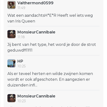
Valthermond0599
11:49
Wat een aandachtsH*E*R Heeft wel iets weg
van Iris Queen
MonsieurCannibale
11:18
Jij bent van het type, het word je door de strot
geduwd!!!11!11
HP
10:25
Als er teveel herten en wilde zwijnen komen
wordt er ook afgeschoten. En aangezien er
duizenden infl...
MonsieurCannibale
10:23