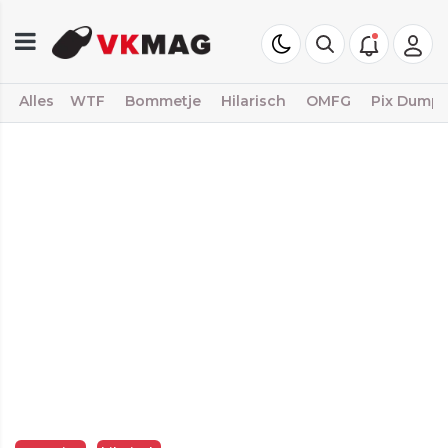
Alles
WTF
Bommetje
Hilarisch
OMFG
Pix Dump