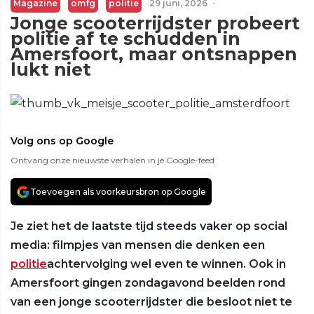
Magazine
omfg
politie
29 juni, 2026
·
Jonge scooterrijdster probeert
politie af te schudden in
Amersfoort, maar ontsnappen
lukt niet
Volg ons op Google
Ontvang onze nieuwste verhalen in je Google-feed
Toevoegen als voorkeursbron op Google
Je ziet het de laatste tijd steeds vaker op social
media: filmpjes van mensen die denken een
politie
achtervolging wel even te winnen. Ook in
Amersfoort gingen zondagavond beelden rond
van een jonge scooterrijdster die besloot niet te