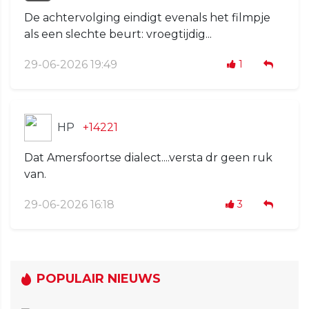
De achtervolging eindigt evenals het filmpje
als een slechte beurt: vroegtijdig...
29-06-2026 19:49
1
HP
+14221
Dat Amersfoortse dialect....versta dr geen ruk
van.
29-06-2026 16:18
3
POPULAIR NIEUWS