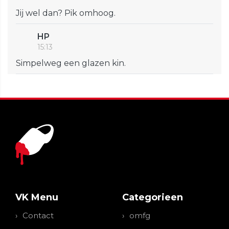
Jij wel dan? Pik omhoog.
HP
15:13
Simpelweg een glazen kin.
VK Menu
Categorieen
Contact
omfg