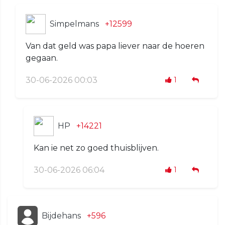
Simpelmans
+12599
Van dat geld was papa liever naar de hoeren
gegaan.
30-06-2026 00:03
1
HP
+14221
Kan ie net zo goed thuisblijven.
30-06-2026 06:04
1
Bijdehans
+596