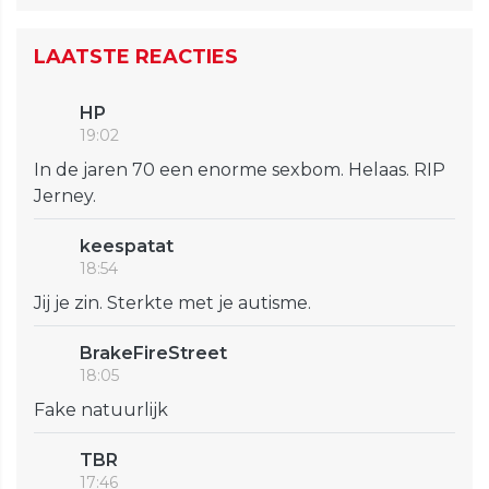
LAATSTE REACTIES
HP
19:02
In de jaren 70 een enorme sexbom. Helaas. RIP
Jerney.
keespatat
18:54
Jij je zin. Sterkte met je autisme.
BrakeFireStreet
18:05
Fake natuurlijk
TBR
17:46