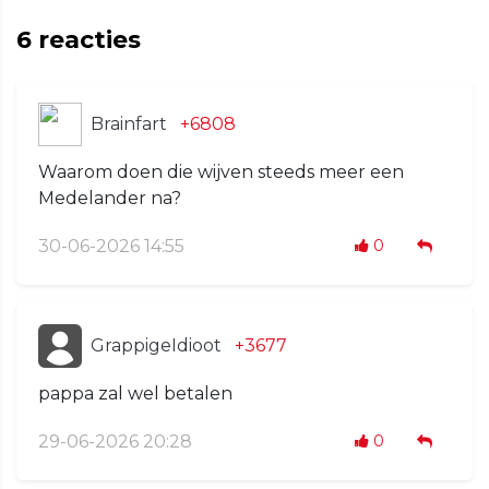
6
reacties
Brainfart
+6808
Waarom doen die wijven steeds meer een
Medelander na?
30-06-2026 14:55
0
GrappigeIdioot
+3677
pappa zal wel betalen
29-06-2026 20:28
0