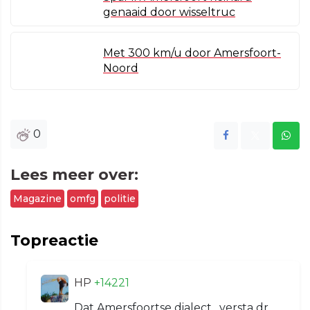
genaaid door wisseltruc
Met 300 km/u door Amersfoort-
Noord
0
Lees meer over:
Magazine
omfg
politie
Topreactie
HP
+14221
Dat Amersfoortse dialect....versta dr