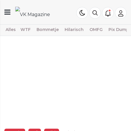
Alles
WTF
Bommetje
Hilarisch
OMFG
Pix Dump