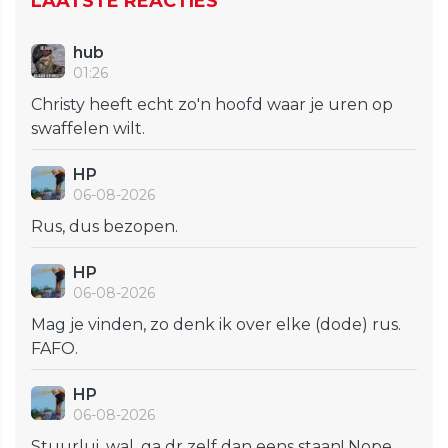
LAATSTE REACTIES
hub
01:26
Christy heeft echt zo'n hoofd waar je uren op
swaffelen wilt.
HP
06-08-2026
Rus, dus bezopen.
HP
06-08-2026
Mag je vinden, zo denk ik over elke (dode) rus.
FAFO.
HP
06-08-2026
Stuurlui, wal, ga dr zelf dan eens staan! Nope,