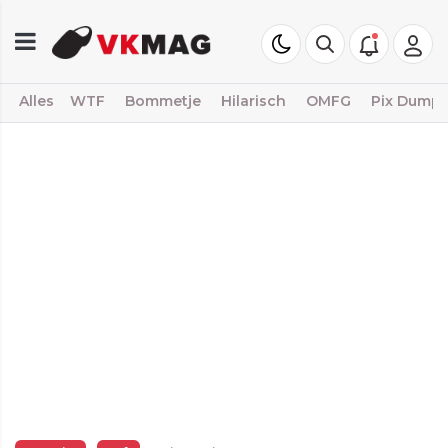
Alles
WTF
Bommetje
Hilarisch
OMFG
Pix Dump