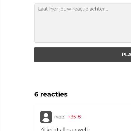
PLA
6
reacties
nipe
+3518
Zij krijgt alles er wel in