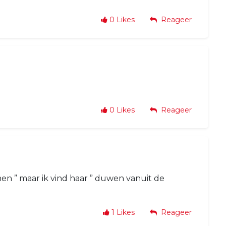
0
Likes
Reageer
0
Likes
Reageer
benen ” maar ik vind haar ” duwen vanuit de
1
Likes
Reageer