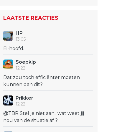
LAATSTE REACTIES
HP
13:05
Ei-hoofd.
Soepkip
12:22
Dat zou toch efficiënter moeten
kunnen dan dit?
Prikker
12:22
@TBR Stel je niet aan.. wat weet jij
nou van de situatie af ?