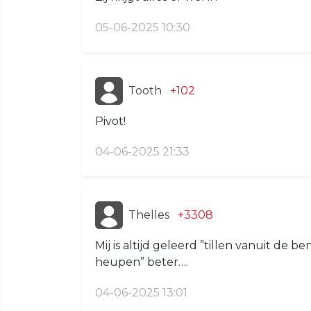
05-06-2025 10:30
Tooth
+102
Pivot!
04-06-2025 21:33
Thelles
+3308
Mij is altijd geleerd ”tillen vanuit de 
heupen” beter….
04-06-2025 13:01