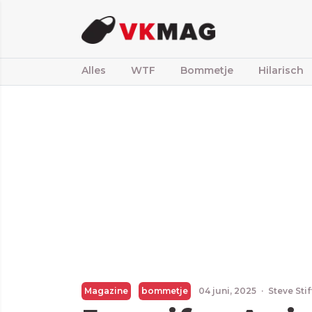
Alles
WTF
Bommetje
Hilarisch
Magazine
bommetje
04 juni, 2025
·
Steve Sti