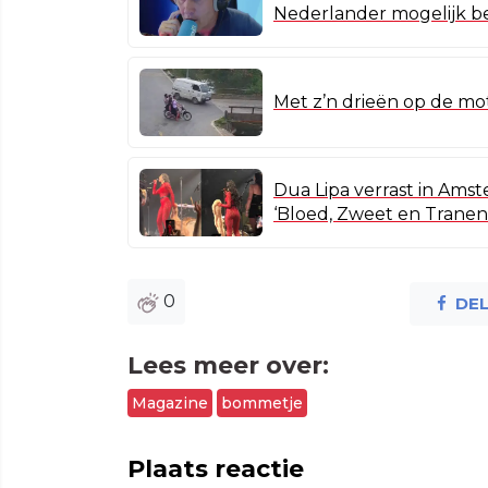
Nederlander mogelijk be
Met z’n drieën op de mot
Dua Lipa verrast in Ams
‘Bloed, Zweet en Tranen
0
DE
Lees meer over:
Magazine
bommetje
Plaats reactie