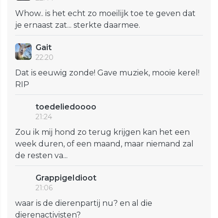
Whow.. is het echt zo moeilijk toe te geven dat
je ernaast zat... sterkte daarmee.
Gait
22:20
Dat is eeuwig zonde! Gave muziek, mooie kerel!
RIP
toedeliedoooo
21:24
Zou ik mij hond zo terug krijgen kan het een
week duren, of een maand, maar niemand zal
de resten va...
GrappigeIdioot
21:06
waar is de dierenpartij nu? en al die
dierenactivisten?