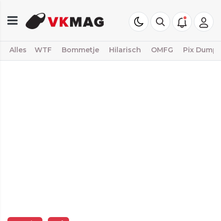
Alles
WTF
Bommetje
Hilarisch
OMFG
Pix Dump