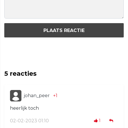
PLAATS REACTIE
5
reacties
johan_peer
+1
heerlijk toch
02-02-2023 01:10
1