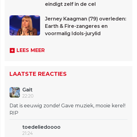
eindigt zelf in de cel
Jerney Kaagman (79) overleden:
Earth & Fire-zangeres en
voormalig Idols-jurylid
LEES MEER
LAATSTE REACTIES
Gait
22:20
Dat is eeuwig zonde! Gave muziek, mooie kerel!
RIP
toedeliedoooo
21:24