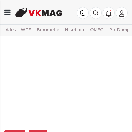
Alles
WTF
Bommetje
Hilarisch
OMFG
Pix Dump