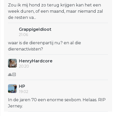
Zou ik mij hond zo terug krijgen kan het een
week duren, of een maand, maar niemand zal
de resten va...
GrappigeIdioot
21:06
waar is de dierenpartij nu? en al die
dierenactivisten?
HenryHardcore
20:20
🙏🏻
HP
19:02
In de jaren 70 een enorme sexbom. Helaas. RIP
Jerney.