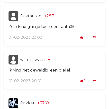
Daktarilion
+287
Zo'n kind gun je toch een fanta🤪
01-02-2023 23:03
1
wilma_kwast
+1
Ik vind het geweldig, een blei ei!
01-02-2023 20:01
1
Prikker
+3769