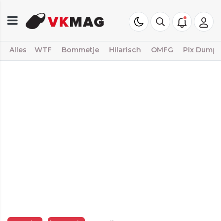
Alles
WTF
Bommetje
Hilarisch
OMFG
Pix Dump