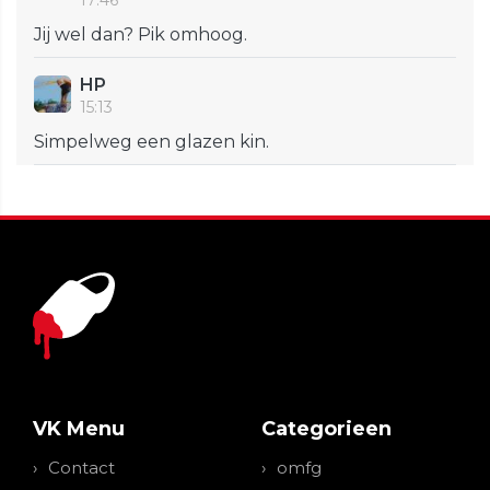
Jij wel dan? Pik omhoog.
HP
15:13
Simpelweg een glazen kin.
VK Menu
Categorieen
Contact
omfg