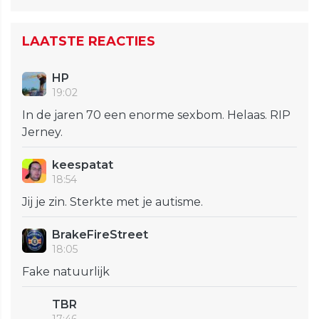
LAATSTE REACTIES
HP
19:02
In de jaren 70 een enorme sexbom. Helaas. RIP
Jerney.
keespatat
18:54
Jij je zin. Sterkte met je autisme.
BrakeFireStreet
18:05
Fake natuurlijk
TBR
17:46