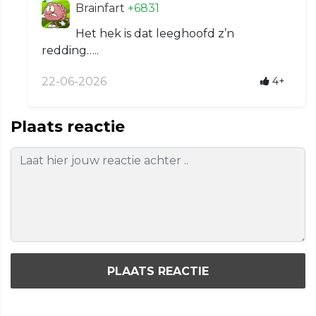
Brainfart
+6831
Het hek is dat leeghoofd z’n
redding…..
22-06-2026
4+
Plaats reactie
PLAATS REACTIE