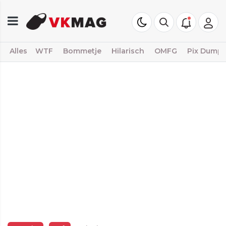
Alles
WTF
Bommetje
Hilarisch
OMFG
Pix Dump