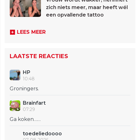
zich niets meer, maar heeft wél
een opvallende tattoo
LEES MEER
LAATSTE REACTIES
HP
10:48
Groningers.
Brainfart
07:29
Ga koken……
toedeliedoooo