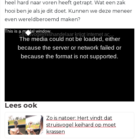
heel hard naar voren heeft getrapt. Wat een zak
hooi ben je als je dit doet. Kunnen we deze meneer
even wereldberoemd maken?
Lees ook
Zo is natoer: Hert vindt dat
struisvogel keihard op moet
krassen