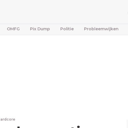
OMFG
Pix Dump
Politie
Probleemwijken
Hardcore