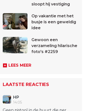
sloopt hij vestiging
Op vakantie met het
busje is een geweldig
idee
Gewoon een
verzameling hilarische
foto's #2259
LEES MEER
LAATSTE REACTIES
HP
14:05
Geen pistool in de buurt die per