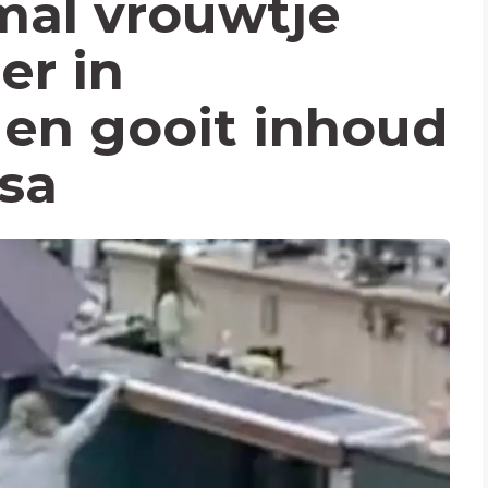
 mal vrouwtje
er in
en gooit inhoud
sa