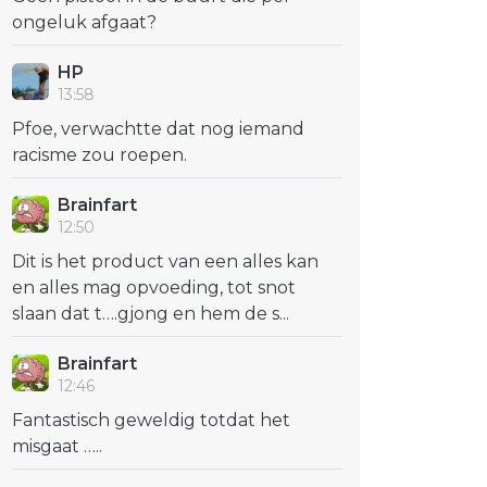
ongeluk afgaat?
HP
13:58
Pfoe, verwachtte dat nog iemand
racisme zou roepen.
Brainfart
12:50
Dit is het product van een alles kan
en alles mag opvoeding, tot snot
slaan dat t….gjong en hem de s...
Brainfart
12:46
Fantastisch geweldig totdat het
misgaat …..