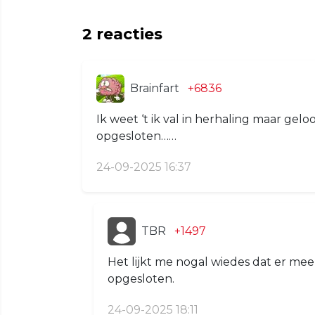
2
reacties
Brainfart
+6836
Ik weet ‘t ik val in herhaling maar gelo
opgesloten……
24-09-2025 16:37
TBR
+1497
Het lijkt me nogal wiedes dat er meer
opgesloten.
24-09-2025 18:11