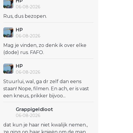
HP
06-08-2026
Rus, dus bezopen.
HP
06-08-2026
Mag je vinden, zo denk ik over elke
(dode) rus. FAFO.
HP
06-08-2026
Stuurlui, wal, ga dr zelf dan eens
staan! Nope, filmen. En ach, er is vast
een kneus, prikker bijvoo...
GrappigeIdioot
06-08-2026
dat kun je haar niet kwalijk nemen.,
ze ging op haar knieën om de man