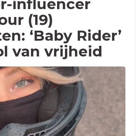
r-influencer
ur (19)
n: ‘Baby Rider’
 van vrijheid