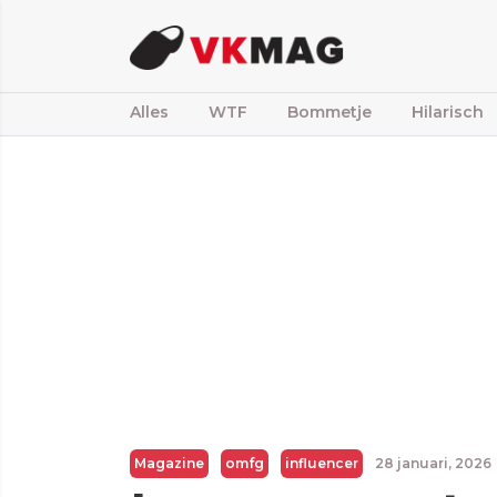
Alles
WTF
Bommetje
Hilarisch
Magazine
omfg
influencer
28 januari, 2026