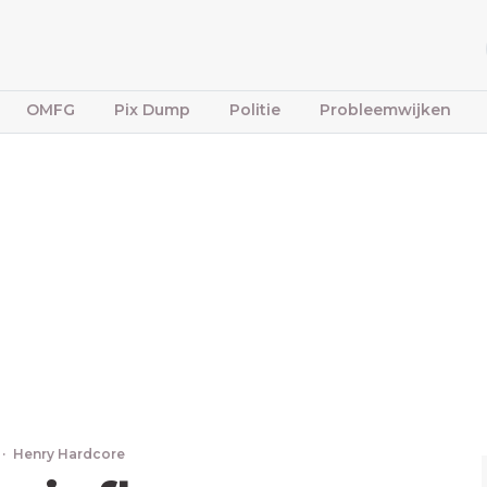
OMFG
Pix Dump
Politie
Probleemwijken
·
Henry Hardcore