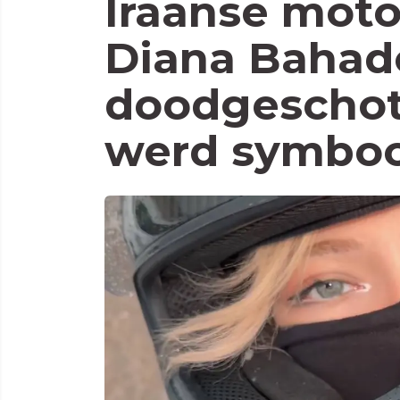
Iraanse moto
Diana Bahado
doodgeschote
werd symbool