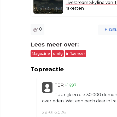
Livestream Skyline van Te
raketten
0
DE
Lees meer over:
Magazine
omfg
influencer
Topreactie
TBR
+1497
Tuurlijk en die 30.000 demon
overleden. Wat een pech daar in Ira
28-01-2026