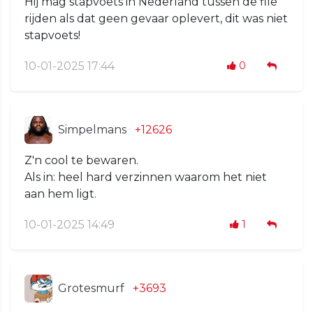
Hij mag stapvoets in Nederland tussen de file
rijden als dat geen gevaar oplevert, dit was niet
stapvoets!
10-01-2025 17:44
0
Simpelmans
+12626
Z'n cool te bewaren.
Als in: heel hard verzinnen waarom het niet
aan hem ligt.
10-01-2025 14:49
1
Grotesmurf
+3693