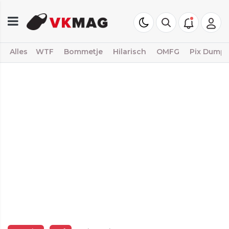
Alles
WTF
Bommetje
Hilarisch
OMFG
Pix Dump