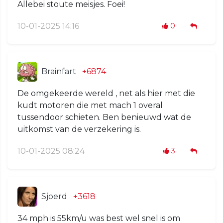
Allebei stoute meisjes. Foei!
10-01-2025 14:16
0
Brainfart
+6874
De omgekeerde wereld , net als hier met die
kudt motoren die met mach 1 overal
tussendoor schieten. Ben benieuwd wat de
uitkomst van de verzekering is.
10-01-2025 08:24
3
Sjoerd
+3618
34 mph is 55km/u was best wel snel is om