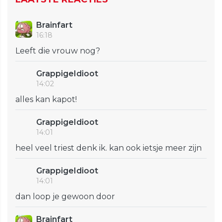
Brainfart
16:18
Leeft die vrouw nog?
GrappigeIdioot
14:02
alles kan kapot!
GrappigeIdioot
14:01
heel veel triest denk ik. kan ook ietsje meer zijn
GrappigeIdioot
14:01
dan loop je gewoon door
Brainfart