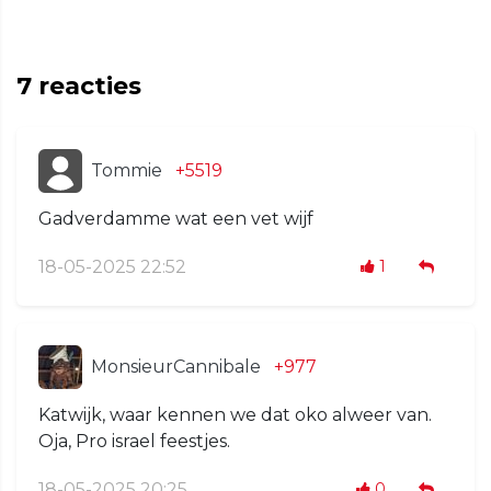
7
reacties
Tommie
+5519
Gadverdamme wat een vet wijf
18-05-2025 22:52
1
MonsieurCannibale
+977
Katwijk, waar kennen we dat oko alweer van.
Oja, Pro israel feestjes.
18-05-2025 20:25
0