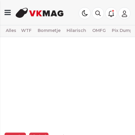
Alles
WTF
Bommetje
Hilarisch
OMFG
Pix Dump