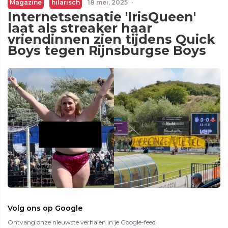
Magazine
hilarisch
18 mei, 2025
·
Internetsensatie 'IrisQueen'
laat als streaker haar
vriendinnen zien tijdens Quick
Boys tegen Rijnsburgse Boys
Volg ons op Google
Ontvang onze nieuwste verhalen in je Google-feed