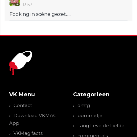
13:57
Fooking in scène gezet…..
VK Menu
Categorieen
Contact
omfg
Download VKMAG
bommetje
App
Lang Leve de Liefde
VKMag facts
commercials