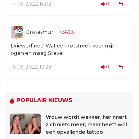
17-05-2022 15:02
0
Grotesmurf
+3693
Driewerf nee! Wat een rotstreek voor mijn
ogen en maag Steve!
16-05-2022 19:28
0
POPULAIR NIEUWS
Vrouw wordt wakker, herinnert
zich niets meer, maar heeft wél
een opvallende tattoo