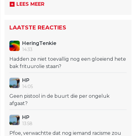
LEES MEER
LAATSTE REACTIES
HeringTenkie
14:33
Hadden ze niet toevallig nog een gloeiend hete
bak frituurolie staan?
HP
14:05
Geen pistool in de buurt die per ongeluk
afgaat?
HP
13:58
Pfoe, verwachtte dat nog iemand racisme zou