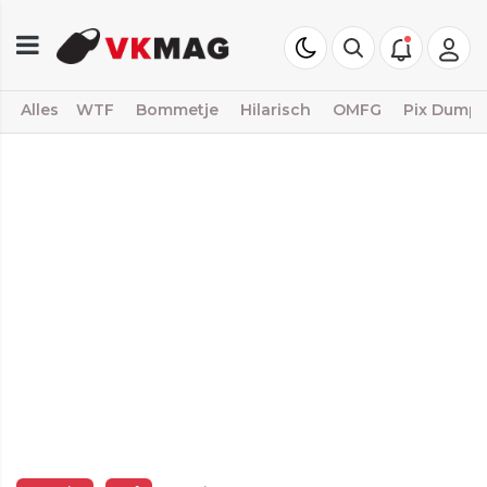
Alles
WTF
Bommetje
Hilarisch
OMFG
Pix Dump