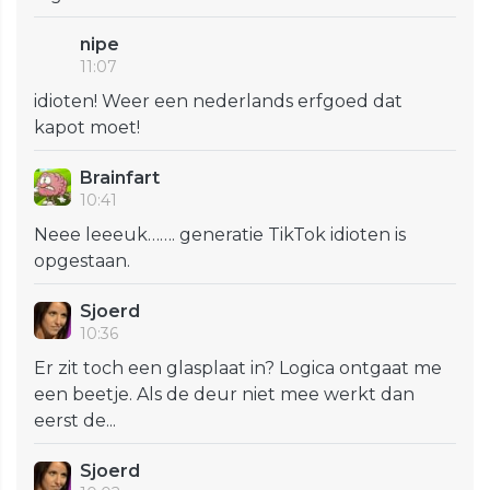
nipe
11:07
idioten! Weer een nederlands erfgoed dat
kapot moet!
Brainfart
10:41
Neee leeeuk……. generatie TikTok idioten is
opgestaan.
Sjoerd
10:36
Er zit toch een glasplaat in? Logica ontgaat me
een beetje. Als de deur niet mee werkt dan
eerst de...
Sjoerd