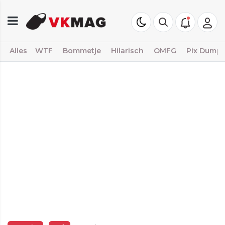
Alles
WTF
Bommetje
Hilarisch
OMFG
Pix Dump