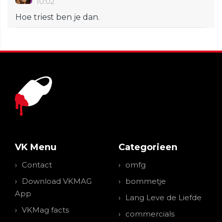
10:02
Hoe triest ben je dan.
VK Menu
Categorieen
Contact
omfg
Download VKMAG
bommetje
App
Lang Leve de Liefde
VKMag facts
commercials