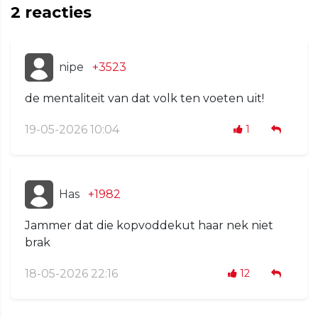
2
reacties
nipe
+3523
de mentaliteit van dat volk ten voeten uit!
19-05-2026 10:04
1
Has
+1982
Jammer dat die kopvoddekut haar nek niet
brak
18-05-2026 22:16
12