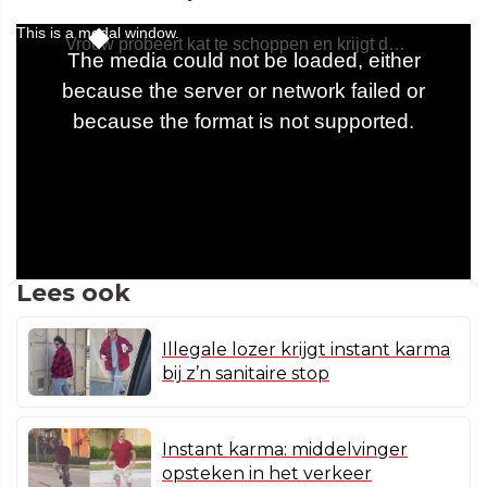
Lees ook
Illegale lozer krijgt instant karma
bij z’n sanitaire stop
Instant karma: middelvinger
opsteken in het verkeer