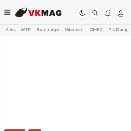
Alles
WTF
Bommetje
Hilarisch
OMFG
Pix Dump