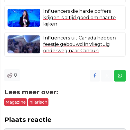
Influencers die harde poffers
krijgen is altijd goed om naar te
kijken
Influencers uit Canada hebben
feestje gebouwd in vliegtuig
onderweg naar Cancun
0
Lees meer over:
Magazine
hilarisch
Plaats reactie