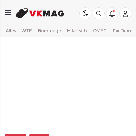
Alles
WTF
Bommetje
Hilarisch
OMFG
Pix Dump