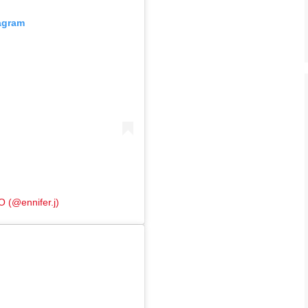
tagram
 (@ennifer.j)