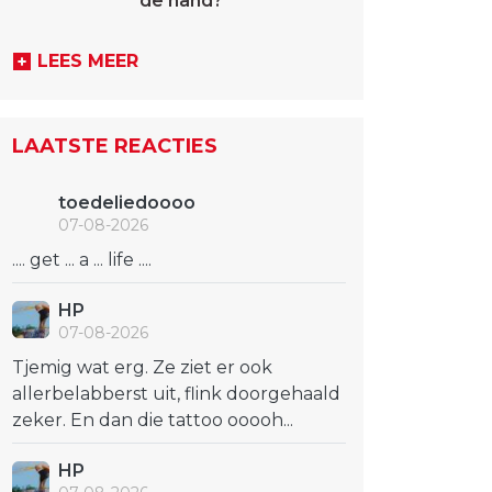
de hand?
LEES MEER
LAATSTE REACTIES
toedeliedoooo
07-08-2026
.... get ... a ... life ....
HP
07-08-2026
Tjemig wat erg. Ze ziet er ook
allerbelabberst uit, flink doorgehaald
zeker. En dan die tattoo ooooh...
HP