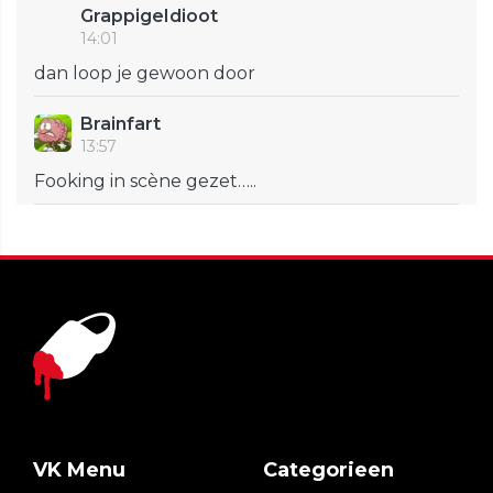
GrappigeIdioot
14:01
dan loop je gewoon door
Brainfart
13:57
Fooking in scène gezet…..
VK Menu
Categorieen