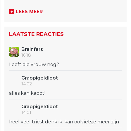
LEES MEER
LAATSTE REACTIES
Brainfart
16:18
Leeft die vrouw nog?
GrappigeIdioot
14:02
alles kan kapot!
GrappigeIdioot
14:01
heel veel triest denk ik. kan ook ietsje meer zijn