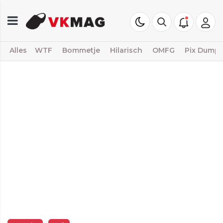
Alles
WTF
Bommetje
Hilarisch
OMFG
Pix Dump