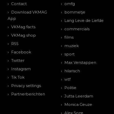
Contact
omfg
Download VKMAG
bommetje
App
Lang Leve de Liefde
VKMag facts
commercials
VKMag shop
films
RSS
muziek
Facebook
sport
Twitter
Max Verstappen
Instagram
hilarisch
Tik Tok
wtf
Privacy settings
Politie
Partnerberichten
Jutta Leerdam
Monica Geuze
Alex Soze