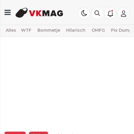
Alles
WTF
Bommetje
Hilarisch
OMFG
Pix Dump