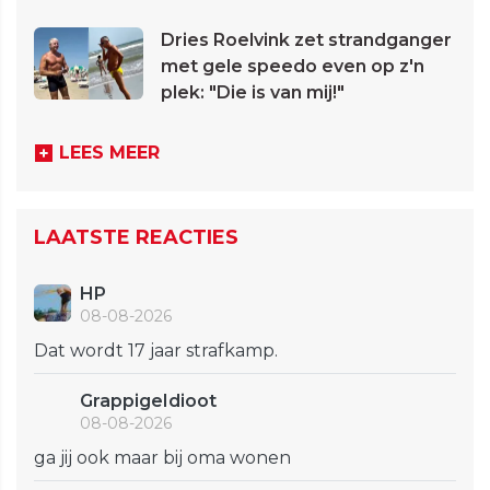
Dries Roelvink zet strandganger
met gele speedo even op z'n
plek: "Die is van mij!"
LEES MEER
LAATSTE REACTIES
HP
08-08-2026
Dat wordt 17 jaar strafkamp.
GrappigeIdioot
08-08-2026
ga jij ook maar bij oma wonen