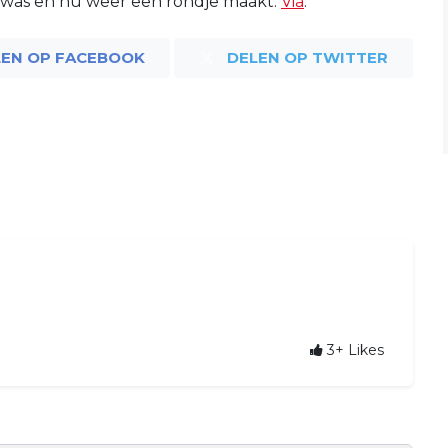
d was en nu weer een rondje maakt.
Via
.
LEN OP FACEBOOK
DELEN OP TWITTER
3+
Likes