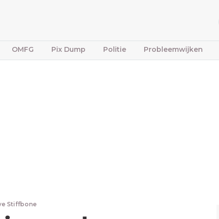
OMFG
Pix Dump
Politie
Probleemwijken
ve Stiffbone