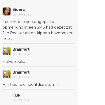
Sjoerd
05-08-2026
Toen Marco een ongepaste
opmerking in een SMS had gezet zat
Jan Roos er als de kippen bovenop en
hee...
Brainfart
05-08-2026
Halve zool….
Brainfart
05-08-2026
Fijn hoor die nachtdiensten……
TBR
05-08-2026