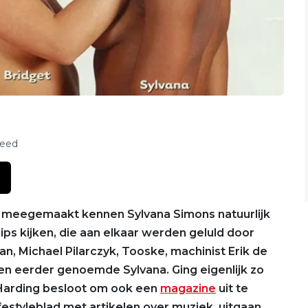
feed
 meegemaakt kennen Sylvana Simons natuurlijk
ps kijken, die aan elkaar werden geluld door
an, Michael Pilarczyk, Tooske, machinist Erik de
n eerder genoemde Sylvana. Ging eigenlijk zo
 Harding besloot om ook een
magazine
uit te
estyleblad met artikelen over muziek, uitgaan,