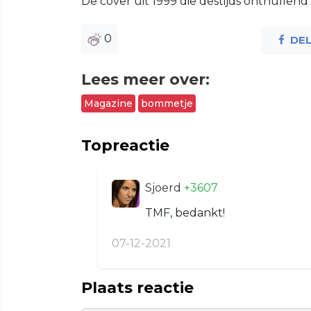
De cover uit 1999 die destijds onthullen
0
DE
Lees meer over:
Magazine
bommetje
Topreactie
Sjoerd
+3607
TMF, bedankt!
07-12-2021
Plaats reactie