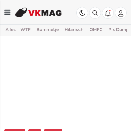
Alles
WTF
Bommetje
Hilarisch
OMFG
Pix Dump