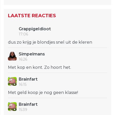
LAATSTE REACTIES
GrappigeIdioot
17:06
dus zo krijg je blondjes snel uit de kleren
Simpelmans
16:26
Met kop en kont. Zo hoort het.
Brainfart
16:15
Met geld koop je nog geen klasse!
Brainfart
15:39